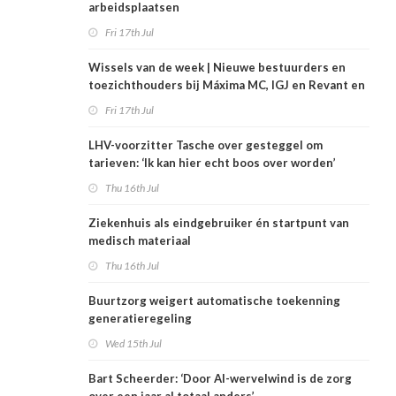
arbeidsplaatsen
Fri 17th Jul
Wissels van de week | Nieuwe bestuurders en
toezichthouders bij Máxima MC, IGJ en Revant en
Zorgwaard
Fri 17th Jul
LHV-voorzitter Tasche over gesteggel om
tarieven: ‘Ik kan hier echt boos over worden’
Thu 16th Jul
Ziekenhuis als eindgebruiker én startpunt van
medisch materiaal
Thu 16th Jul
Buurtzorg weigert automatische toekenning
generatieregeling
Wed 15th Jul
Bart Scheerder: ‘Door AI-wervelwind is de zorg