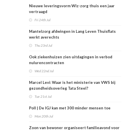
Nieuwe leveringsvorm Wlz-zorg thuis een jaar
vertraagd
Fri 24th Jul
Mantelzorg afdwingen in Lang Leven Thuisflats
werkt averechts
Thu 23rd Jul
Ook ziekenhuizen zien uitdagingen in verbod
nulurencontracten
Wed 22nd Jul
Marcel Levi: Waar is het ministerie van VWS bij
gezondheidsoverleg Tata Steel?
Tue 21st Jul
Poll | De IGJ kan met 300 minder mensen toe
Mon 20th Jul
Zoon van bewoner organiseert familieavond voor