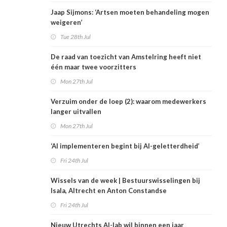
Jaap Sijmons: ‘Artsen moeten behandeling mogen
weigeren’
Tue 28th Jul
De raad van toezicht van Amstelring heeft niet
één maar twee voorzitters
Mon 27th Jul
Verzuim onder de loep (2): waarom medewerkers
langer uitvallen
Mon 27th Jul
‘AI implementeren begint bij AI-geletterdheid’
Fri 24th Jul
Wissels van de week | Bestuurswisselingen bij
Isala, Altrecht en Anton Constandse
Fri 24th Jul
Nieuw Utrechts AI-lab wil binnen een jaar