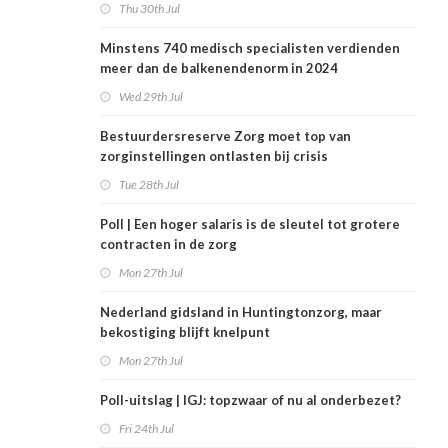
Thu 30th Jul
Minstens 740 medisch specialisten verdienden
meer dan de balkenendenorm in 2024
Wed 29th Jul
Bestuurdersreserve Zorg moet top van
zorginstellingen ontlasten bij crisis
Tue 28th Jul
Poll | Een hoger salaris is de sleutel tot grotere
contracten in de zorg
Mon 27th Jul
Nederland gidsland in Huntingtonzorg, maar
bekostiging blijft knelpunt
Mon 27th Jul
Poll-uitslag | IGJ: topzwaar of nu al onderbezet?
Fri 24th Jul