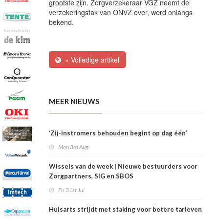
grootste zijn. Zorgverzekeraar VGZ neemt de
verzekeringstak van ONVZ over, werd onlangs
bekend.
» Volledige artikel
MEER NIEUWS
‘Zij-instromers behouden begint op dag één’
Mon 3rd Aug
Wissels van de week | Nieuwe bestuurders voor
Zorgpartners, SIG en SBOS
Fri 31st Jul
Huisarts strijdt met staking voor betere tarieven