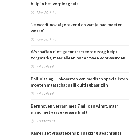
hulp in het verpleeghuis
Mon 20th Jul
‘Je wordt ook afgerekend op wat je had moeten
weten’
Mon 20th Jul
Afschaffen niet-gecontracteerde zorg helpt
zorgmarkt, maar alleen onder twee voorwaarden
Fri 17th Jul
Poll-uitslag | ‘Inkomsten van medisch specialisten
moeten maatschappelijk uitlegbaar zijn’
Fri 17th Jul
Bernhoven verrast met 7 miljoen winst, maar
strijd met verzekeraars blijft
Thu 16th Jul
Kamer zet vraagtekens bij dekking geschrapte