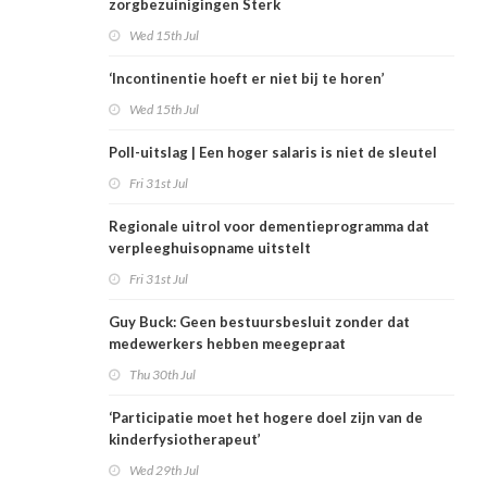
zorgbezuinigingen Sterk
Wed 15th Jul
‘Incontinentie hoeft er niet bij te horen’
Wed 15th Jul
Poll-uitslag | Een hoger salaris is niet de sleutel
Fri 31st Jul
Regionale uitrol voor dementieprogramma dat
verpleeghuisopname uitstelt
Fri 31st Jul
Guy Buck: Geen bestuursbesluit zonder dat
medewerkers hebben meegepraat
Thu 30th Jul
‘Participatie moet het hogere doel zijn van de
kinderfysiotherapeut’
Wed 29th Jul