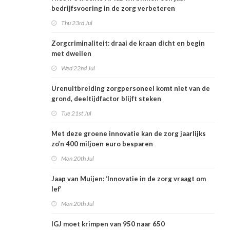
bedrijfsvoering in de zorg verbeteren
Thu 23rd Jul
Zorgcriminaliteit: draai de kraan dicht en begin
met dweilen
Wed 22nd Jul
Urenuitbreiding zorgpersoneel komt niet van de
grond, deeltijdfactor blijft steken
Tue 21st Jul
Met deze groene innovatie kan de zorg jaarlijks
zo’n 400 miljoen euro besparen
Mon 20th Jul
Jaap van Muijen: ‘Innovatie in de zorg vraagt om
lef’
Mon 20th Jul
IGJ moet krimpen van 950 naar 650