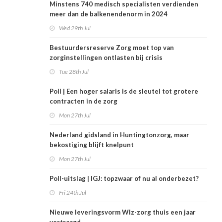
Minstens 740 medisch specialisten verdienden
meer dan de balkenendenorm in 2024
Wed 29th Jul
Bestuurdersreserve Zorg moet top van
zorginstellingen ontlasten bij crisis
Tue 28th Jul
Poll | Een hoger salaris is de sleutel tot grotere
contracten in de zorg
Mon 27th Jul
Nederland gidsland in Huntingtonzorg, maar
bekostiging blijft knelpunt
Mon 27th Jul
Poll-uitslag | IGJ: topzwaar of nu al onderbezet?
Fri 24th Jul
Nieuwe leveringsvorm Wlz-zorg thuis een jaar