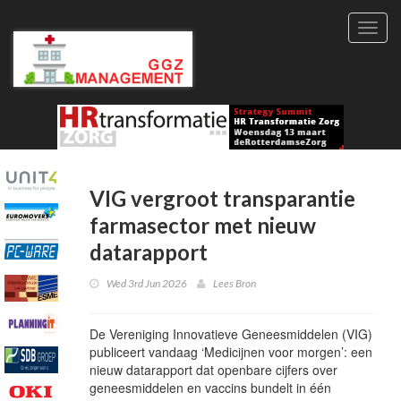
Toggl
navig
VIG vergroot transparantie
farmasector met nieuw
datarapport
Wed 3rd Jun 2026
Lees Bron
De Vereniging Innovatieve Geneesmiddelen (VIG)
publiceert vandaag ‘Medicijnen voor morgen’: een
nieuw datarapport dat openbare cijfers over
geneesmiddelen en vaccins bundelt in één