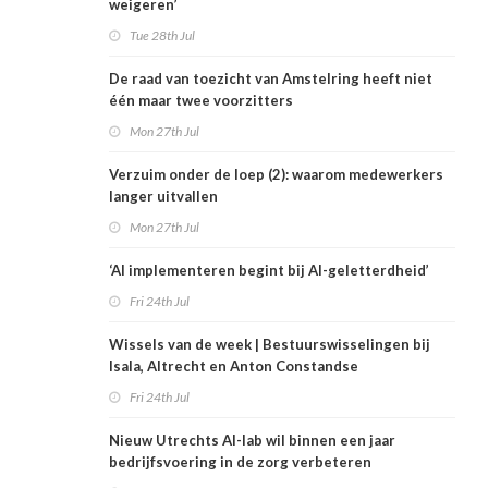
weigeren’
Tue 28th Jul
De raad van toezicht van Amstelring heeft niet
één maar twee voorzitters
Mon 27th Jul
Verzuim onder de loep (2): waarom medewerkers
langer uitvallen
Mon 27th Jul
‘AI implementeren begint bij AI-geletterdheid’
Fri 24th Jul
Wissels van de week | Bestuurswisselingen bij
Isala, Altrecht en Anton Constandse
Fri 24th Jul
Nieuw Utrechts AI-lab wil binnen een jaar
bedrijfsvoering in de zorg verbeteren