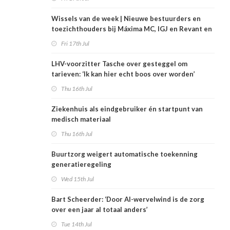
Wissels van de week | Nieuwe bestuurders en
toezichthouders bij Máxima MC, IGJ en Revant en
Zorgwaard
Fri 17th Jul
LHV-voorzitter Tasche over gesteggel om
tarieven: ‘Ik kan hier echt boos over worden’
Thu 16th Jul
Ziekenhuis als eindgebruiker én startpunt van
medisch materiaal
Thu 16th Jul
Buurtzorg weigert automatische toekenning
generatieregeling
Wed 15th Jul
Bart Scheerder: ‘Door AI-wervelwind is de zorg
over een jaar al totaal anders’
Tue 14th Jul