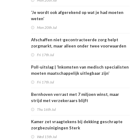
Mon 20th Jul
‘Je wordt ook afgerekend op wat je had moeten
weten’
Mon 20th Jul
Afschaffen niet-gecontracteerde zorg helpt
zorgmarkt, maar alleen onder twee voorwaarden
Fri 17th Jul
Poll-uitslag | ‘Inkomsten van medisch specialisten
moeten maatschappelijk uitlegbaar zijn’
Fri 17th Jul
Bernhoven verrast met 7 miljoen winst, maar
strijd met verzekeraars blijft
Thu 16th Jul
Kamer zet vraagtekens bij dekking geschrapte
zorgbezuinigingen Sterk
Wed 15th Jul