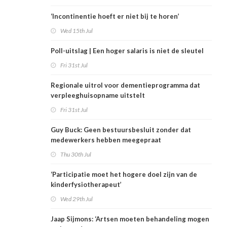
‘Incontinentie hoeft er niet bij te horen’
Wed 15th Jul
Poll-uitslag | Een hoger salaris is niet de sleutel
Fri 31st Jul
Regionale uitrol voor dementieprogramma dat
verpleeghuisopname uitstelt
Fri 31st Jul
Guy Buck: Geen bestuursbesluit zonder dat
medewerkers hebben meegepraat
Thu 30th Jul
‘Participatie moet het hogere doel zijn van de
kinderfysiotherapeut’
Wed 29th Jul
Jaap Sijmons: ‘Artsen moeten behandeling mogen