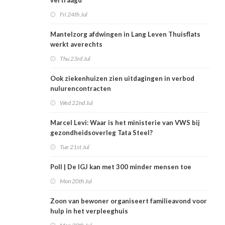
vertraagd
Fri 24th Jul
Mantelzorg afdwingen in Lang Leven Thuisflats
werkt averechts
Thu 23rd Jul
Ook ziekenhuizen zien uitdagingen in verbod
nulurencontracten
Wed 22nd Jul
Marcel Levi: Waar is het ministerie van VWS bij
gezondheidsoverleg Tata Steel?
Tue 21st Jul
Poll | De IGJ kan met 300 minder mensen toe
Mon 20th Jul
Zoon van bewoner organiseert familieavond voor
hulp in het verpleeghuis