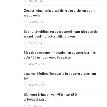
Thu 23rd Jul
Zorgcriminaliteit: draai de kraan dicht en begin
met dweilen
Wed 22nd Jul
Urenuitbreiding zorgpersoneel komt niet van de
grond, deeltijdfactor blijft steken
Tue 21st Jul
Met deze groene innovatie kan de zorg jaarlijks
zo’n 400 miljoen euro besparen
Mon 20th Jul
Jaap van Muijen: ‘Innovatie in de zorg vraagt om
lef’
Mon 20th Jul
IGJ moet krimpen van 950 naar 650
arbeidsplaatsen
Fri 17th Jul