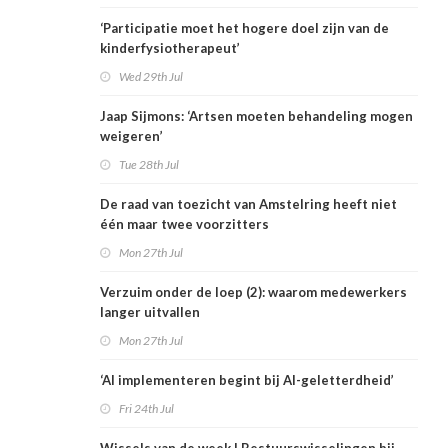
‘Participatie moet het hogere doel zijn van de
kinderfysiotherapeut’
Wed 29th Jul
Jaap Sijmons: ‘Artsen moeten behandeling mogen
weigeren’
Tue 28th Jul
De raad van toezicht van Amstelring heeft niet
één maar twee voorzitters
Mon 27th Jul
Verzuim onder de loep (2): waarom medewerkers
langer uitvallen
Mon 27th Jul
‘AI implementeren begint bij AI-geletterdheid’
Fri 24th Jul