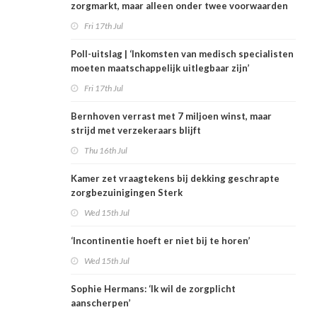
zorgmarkt, maar alleen onder twee voorwaarden
Fri 17th Jul
Poll-uitslag | ‘Inkomsten van medisch specialisten
moeten maatschappelijk uitlegbaar zijn’
Fri 17th Jul
Bernhoven verrast met 7 miljoen winst, maar
strijd met verzekeraars blijft
Thu 16th Jul
Kamer zet vraagtekens bij dekking geschrapte
zorgbezuinigingen Sterk
Wed 15th Jul
‘Incontinentie hoeft er niet bij te horen’
Wed 15th Jul
Sophie Hermans: ‘Ik wil de zorgplicht
aanscherpen’