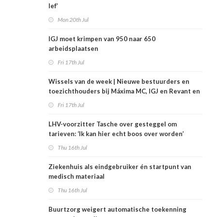
lef’
Mon 20th Jul
IGJ moet krimpen van 950 naar 650
arbeidsplaatsen
Fri 17th Jul
Wissels van de week | Nieuwe bestuurders en
toezichthouders bij Máxima MC, IGJ en Revant en
Zorgwaard
Fri 17th Jul
LHV-voorzitter Tasche over gesteggel om
tarieven: ‘Ik kan hier echt boos over worden’
Thu 16th Jul
Ziekenhuis als eindgebruiker én startpunt van
medisch materiaal
Thu 16th Jul
Buurtzorg weigert automatische toekenning