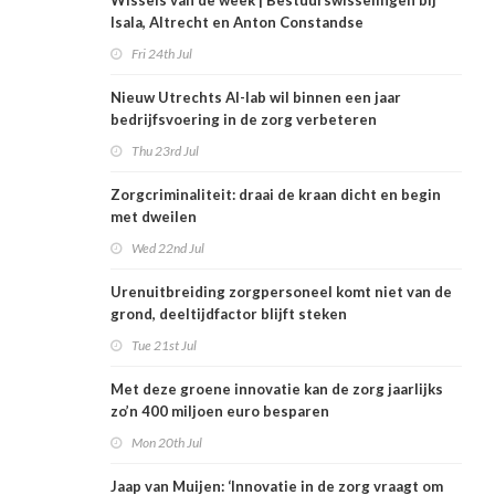
Wissels van de week | Bestuurswisselingen bij
Isala, Altrecht en Anton Constandse
Fri 24th Jul
Nieuw Utrechts AI-lab wil binnen een jaar
bedrijfsvoering in de zorg verbeteren
Thu 23rd Jul
Zorgcriminaliteit: draai de kraan dicht en begin
met dweilen
Wed 22nd Jul
Urenuitbreiding zorgpersoneel komt niet van de
grond, deeltijdfactor blijft steken
Tue 21st Jul
Met deze groene innovatie kan de zorg jaarlijks
zo’n 400 miljoen euro besparen
Mon 20th Jul
Jaap van Muijen: ‘Innovatie in de zorg vraagt om