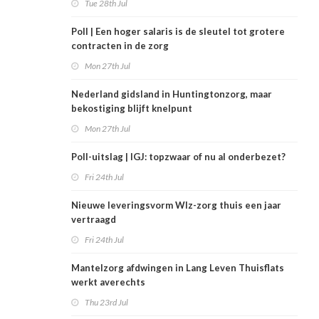
Tue 28th Jul
Poll | Een hoger salaris is de sleutel tot grotere
contracten in de zorg
Mon 27th Jul
Nederland gidsland in Huntingtonzorg, maar
bekostiging blijft knelpunt
Mon 27th Jul
Poll-uitslag | IGJ: topzwaar of nu al onderbezet?
Fri 24th Jul
Nieuwe leveringsvorm Wlz-zorg thuis een jaar
vertraagd
Fri 24th Jul
Mantelzorg afdwingen in Lang Leven Thuisflats
werkt averechts
Thu 23rd Jul