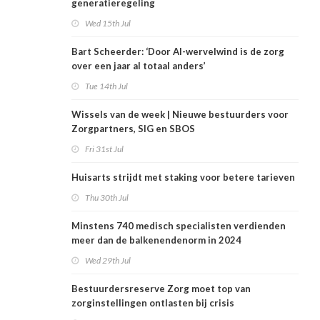
generatieregeling
Wed 15th Jul
Bart Scheerder: ‘Door AI-wervelwind is de zorg
over een jaar al totaal anders’
Tue 14th Jul
Wissels van de week | Nieuwe bestuurders voor
Zorgpartners, SIG en SBOS
Fri 31st Jul
Huisarts strijdt met staking voor betere tarieven
Thu 30th Jul
Minstens 740 medisch specialisten verdienden
meer dan de balkenendenorm in 2024
Wed 29th Jul
Bestuurdersreserve Zorg moet top van
zorginstellingen ontlasten bij crisis