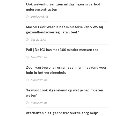
Ook ziekenhuizen zien uitdagingen in verbod
nulurencontracten
Wed 22nd Jul
Marcel Levi: Waar is het ministerie van VWS bij
gezondheidsoverleg Tata Steel?
Tue 21st Jul
Poll | De IGJ kan met 300 minder mensen toe
Mon 20th Jul
Zoon van bewoner organiseert familieavond voor
hulp in het verpleeghuis
Mon 20th Jul
‘Je wordt ook afgerekend op wat je had moeten
weten’
Mon 20th Jul
Afschaffen niet-gecontracteerde zorg helpt