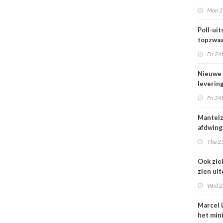
maar be
Mon 2
blijft k
Poll-uits
topzwaa
onderb
Fri 24
Nieuwe
leverin
zorg thu
Fri 24
vertraa
Mantel
afdwing
Leven T
Thu 23
werkt a
Ook zie
zien ui
verbod
Wed 2
nuluren
Marcel L
het min