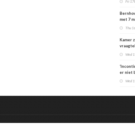
Fri 17
special
moeten
Bernhov
maatsch
met 7 m
uitlegba
maar st
Thu 16
verzeker
Kamer z
vraagte
dekking
Wed 1
zorgbez
Sterk
‘Incont
er niet 
Wed 1
&
Onderdeel van:
BrancheConnect
De