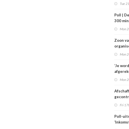
VWS bij
Tue 21
gezond
Tata St
Poll | D
300 mi
toe
Mon 2
Zoon v
organis
familie
Mon 2
hulp in 
verplee
‘Je wor
afgerek
je had 
Mon 2
weten’
Afschaf
gecont
zorg he
Fri 17
zorgmar
alleen 
Poll-uit
voorwa
‘Inkoms
medisc