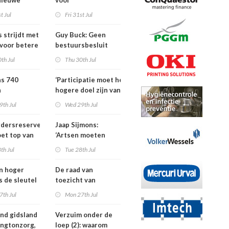
Nieuwe
voor
ders voor
dementieprogramma
t Jul
Fri 31st Jul
tners, SIG
dat
S
verpleeghuisopname
s strijdt met
Guy Buck: Geen
uitstelt
 voor betere
bestuursbesluit
n
zonder dat
th Jul
Thu 30th Jul
medewerkers
hebben meegepraat
ns 740
‘Participatie moet het
h
hogere doel zijn van
isten
de
9th Jul
Wed 29th Jul
nden meer
kinderfysiotherapeut’
rdersreserve
Jaap Sijmons:
ndenorm in
et top van
‘Artsen moeten
tellingen
behandeling mogen
th Jul
Tue 28th Jul
n bij crisis
weigeren’
en hoger
De raad van
is de sleutel
toezicht van
tere
Amstelring heeft
7th Jul
Mon 27th Jul
ten in de
niet één maar twee
voorzitters
nd gidsland
Verzuim onder de
ingtonzorg,
loep (2): waarom