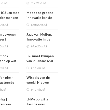
komt niet van de
st Jul
Tue 21st Jul
heidsoverleg
grond,
eel?
deeltijdfactor blijft
e IGJ kan met
Met deze groene
steken
nder mensen
innovatie kan de
zorg jaarlijks zo’n
0th Jul
Mon 20th Jul
400 miljoen euro
besparen
an bewoner
Jaap van Muijen:
eert
‘Innovatie in de
avond voor
zorg vraagt om lef’
0th Jul
Mon 20th Jul
het
ghuis
dt ook
IGJ moet krimpen
end op wat
van 950 naar 650
moeten
arbeidsplaatsen
0th Jul
Fri 17th Jul
fen niet-
Wissels van de
racteerde
week | Nieuwe
lpt
bestuurders en
th Jul
Fri 17th Jul
kt, maar
toezichthouders bij
onder twee
Máxima MC, IGJ en
slag |
LHV-voorzitter
arden
Revant en
ten van
Tasche over
Zorgwaard
h
gesteggel om