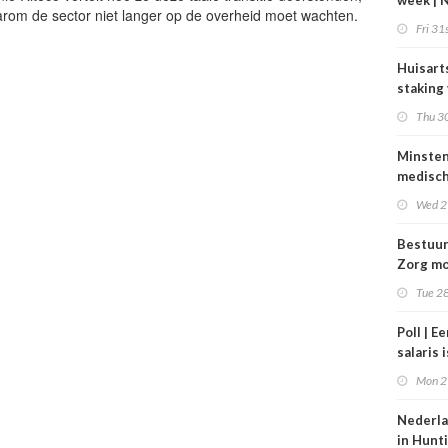
week | 
rom de sector niet langer op de overheid moet wachten.
bestuur
Fri 31s
Zorgpar
en SBO
Huisart
staking
tarieve
Thu 30
Minste
medisc
special
Wed 2
verdie
dan de
Bestuu
balkene
Zorg mo
2024
zorgins
Tue 28
ontlaste
Poll | E
salaris 
tot gro
Mon 2
contrac
zorg
Nederla
in Hunt