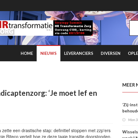
HOME
NIEUWS
LEVERANCIERS
DIVERSEN
OPLE
 kwartaal overtreft coronaniveau
MEER 
dicaptenzorg: ‘Je moet lef en
‘Zij-in
behoude
dag één
Mon 3
tte een drastische stap: definitief stoppen met zzp'ers
Wissels
e Riteco vertelt hoe ze deze taaie transitie doorstonden,