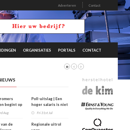
Adverteren
Contact
IDINGEN
ORGANISATIES
PORTALS
CONTACT
NIEUWS
stromers
Poll-uitslag | Een
n begint op
hoger salaris is niet
’
de sleutel
rd Aug
Fri 31st Jul
 van de
Regionale uitrol