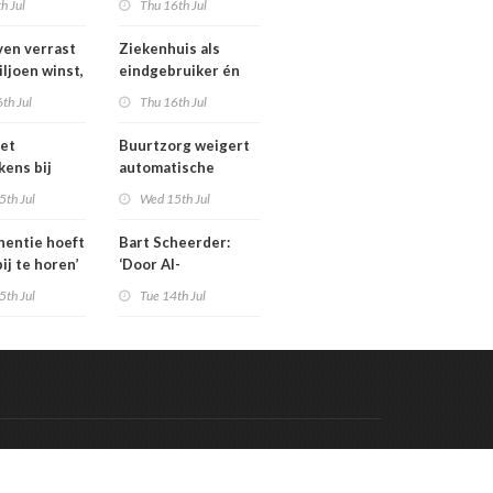
th Jul
Thu 16th Jul
isten
tarieven: ‘Ik kan hier
echt boos over
en verrast
Ziekenhuis als
appelijk
worden’
iljoen winst,
eindgebruiker én
ar zijn’
rijd met
startpunt van
th Jul
Thu 16th Jul
aars blijft
medisch materiaal
et
Buurtzorg weigert
kens bij
automatische
 geschrapte
toekenning
5th Jul
Wed 15th Jul
uinigingen
generatieregeling
inentie hoeft
Bart Scheerder:
bij te horen’
‘Door AI-
wervelwind is de
5th Jul
Tue 14th Jul
zorg over een jaar
al totaal anders’
Code & Hosted by:
 Meern Multimedia
VDVO
Contact