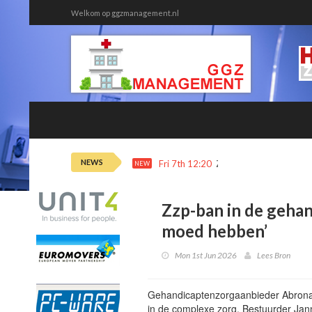
Welkom op ggzmanagement.nl
NEWS
Fri 7th 12:20
Ziekteverzuim tweede
NEW
Zzp-ban in de gehan
moed hebben’
Mon 1st Jun 2026
Lees Bron
Gehandicaptenzorgaanbieder Abrona ze
in de complexe zorg. Bestuurder Janni