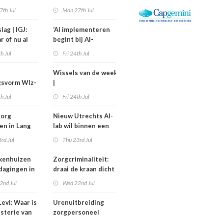
kostiging
medewerkers
7th Jul
Mon 27th Jul
nelpunt
langer uitvallen
lag | IGJ:
‘AI implementeren
r of nu al
begint bij AI-
ezet?
geletterdheid’
th Jul
Fri 24th Jul
Wissels van de week
gsvorm Wlz-
|
is een jaar
Bestuurswisselingen
th Jul
Fri 24th Jul
gd
bij Isala, Altrecht en
Anton Constandse
zorg
Nieuw Utrechts AI-
en in Lang
lab wil binnen een
huisflats
jaar bedrijfsvoering
rd Jul
Thu 23rd Jul
verechts
in de zorg
verbeteren
kenhuizen
Zorgcriminaliteit:
tdagingen in
draai de kraan dicht
en begin met
2nd Jul
Wed 22nd Jul
contracten
dweilen
evi: Waar is
Urenuitbreiding
isterie van
zorgpersoneel