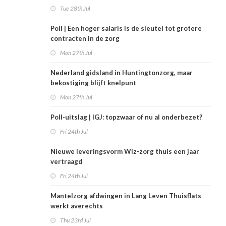
Tue 28th Jul
Poll | Een hoger salaris is de sleutel tot grotere
contracten in de zorg
Mon 27th Jul
Nederland gidsland in Huntingtonzorg, maar
bekostiging blijft knelpunt
Mon 27th Jul
Poll-uitslag | IGJ: topzwaar of nu al onderbezet?
Fri 24th Jul
Nieuwe leveringsvorm Wlz-zorg thuis een jaar
vertraagd
Fri 24th Jul
Mantelzorg afdwingen in Lang Leven Thuisflats
werkt averechts
Thu 23rd Jul