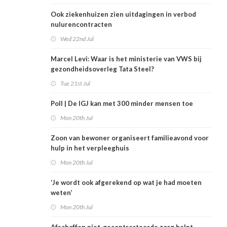
Ook ziekenhuizen zien uitdagingen in verbod
nulurencontracten
Wed 22nd Jul
Marcel Levi: Waar is het ministerie van VWS bij
gezondheidsoverleg Tata Steel?
Tue 21st Jul
Poll | De IGJ kan met 300 minder mensen toe
Mon 20th Jul
Zoon van bewoner organiseert familieavond voor
hulp in het verpleeghuis
Mon 20th Jul
‘Je wordt ook afgerekend op wat je had moeten
weten’
Mon 20th Jul