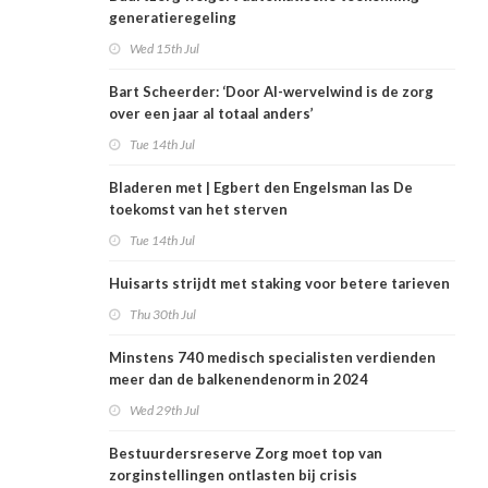
generatieregeling
Wed 15th Jul
Bart Scheerder: ‘Door AI-wervelwind is de zorg
over een jaar al totaal anders’
Tue 14th Jul
Bladeren met | Egbert den Engelsman las De
toekomst van het sterven
Tue 14th Jul
Huisarts strijdt met staking voor betere tarieven
Thu 30th Jul
Minstens 740 medisch specialisten verdienden
meer dan de balkenendenorm in 2024
Wed 29th Jul
Bestuurdersreserve Zorg moet top van
zorginstellingen ontlasten bij crisis