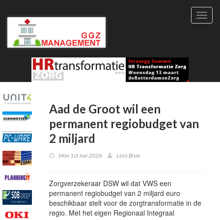
Toggl
navig
Aad de Groot wil een
permanent regiobudget van
2 miljard
Mon 1st Jun 2026
Lees Bron
Zorgverzekeraar DSW wil dat VWS een
permanent regiobudget van 2 miljard euro
beschikbaar stelt voor de zorgtransformatie in de
regio. Met het eigen Regionaal Integraal