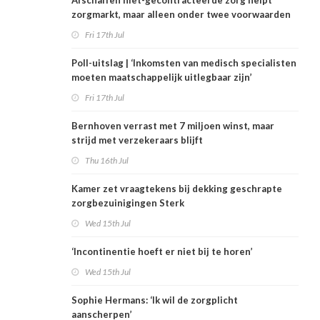
Afschaffen niet-gecontracteerde zorg helpt
zorgmarkt, maar alleen onder twee voorwaarden
Fri 17th Jul
Poll-uitslag | ‘Inkomsten van medisch specialisten
moeten maatschappelijk uitlegbaar zijn’
Fri 17th Jul
Bernhoven verrast met 7 miljoen winst, maar
strijd met verzekeraars blijft
Thu 16th Jul
Kamer zet vraagtekens bij dekking geschrapte
zorgbezuinigingen Sterk
Wed 15th Jul
‘Incontinentie hoeft er niet bij te horen’
Wed 15th Jul
Sophie Hermans: ‘Ik wil de zorgplicht
aanscherpen’