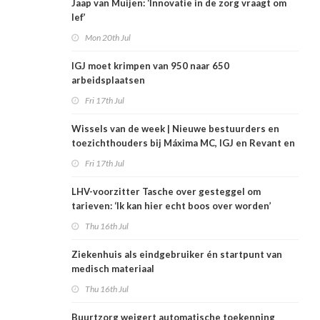
Jaap van Muijen: ‘Innovatie in de zorg vraagt om
lef’
Mon 20th Jul
IGJ moet krimpen van 950 naar 650
arbeidsplaatsen
Fri 17th Jul
Wissels van de week | Nieuwe bestuurders en
toezichthouders bij Máxima MC, IGJ en Revant en
Zorgwaard
Fri 17th Jul
LHV-voorzitter Tasche over gesteggel om
tarieven: ‘Ik kan hier echt boos over worden’
Thu 16th Jul
Ziekenhuis als eindgebruiker én startpunt van
medisch materiaal
Thu 16th Jul
Buurtzorg weigert automatische toekenning