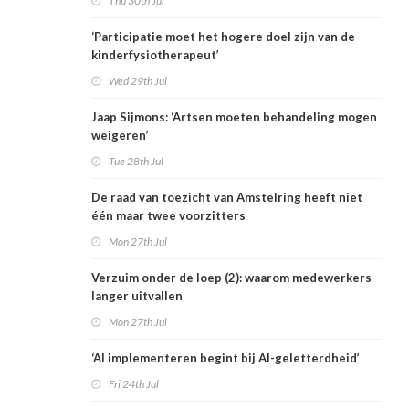
Thu 30th Jul
‘Participatie moet het hogere doel zijn van de
kinderfysiotherapeut’
Wed 29th Jul
Jaap Sijmons: ‘Artsen moeten behandeling mogen
weigeren’
Tue 28th Jul
De raad van toezicht van Amstelring heeft niet
één maar twee voorzitters
Mon 27th Jul
Verzuim onder de loep (2): waarom medewerkers
langer uitvallen
Mon 27th Jul
‘AI implementeren begint bij AI-geletterdheid’
Fri 24th Jul