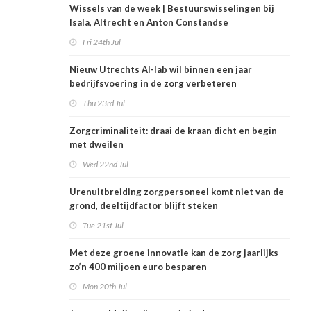
Wissels van de week | Bestuurswisselingen bij
Isala, Altrecht en Anton Constandse
Fri 24th Jul
Nieuw Utrechts AI-lab wil binnen een jaar
bedrijfsvoering in de zorg verbeteren
Thu 23rd Jul
Zorgcriminaliteit: draai de kraan dicht en begin
met dweilen
Wed 22nd Jul
Urenuitbreiding zorgpersoneel komt niet van de
grond, deeltijdfactor blijft steken
Tue 21st Jul
Met deze groene innovatie kan de zorg jaarlijks
zo’n 400 miljoen euro besparen
Mon 20th Jul