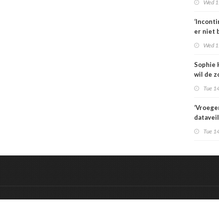
Wed 1
zorgbez
Sterk
‘Incont
er niet 
Wed 1
Sophie 
wil de z
aansche
Tue 14
‘Vroege
datavei
IT-vraag
Tue 14
het een
vraagst
&
Onderdeel van:
BrancheConnect
De