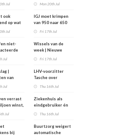
avond voor
zorg vraagt om lef’
0th Jul
Mon 20th Jul
het
ghuis
dt ook
IGJ moet krimpen
end op wat
van 950 naar 650
moeten
arbeidsplaatsen
0th Jul
Fri 17th Jul
fen niet-
Wissels van de
racteerde
week | Nieuwe
lpt
bestuurders en
th Jul
Fri 17th Jul
kt, maar
toezichthouders bij
onder twee
Máxima MC, IGJ en
slag |
LHV-voorzitter
arden
Revant en
ten van
Tasche over
Zorgwaard
h
gesteggel om
th Jul
Thu 16th Jul
isten
tarieven: ‘Ik kan hier
echt boos over
en verrast
Ziekenhuis als
appelijk
worden’
iljoen winst,
eindgebruiker én
ar zijn’
rijd met
startpunt van
th Jul
Thu 16th Jul
aars blijft
medisch materiaal
et
Buurtzorg weigert
kens bij
automatische
 geschrapte
toekenning