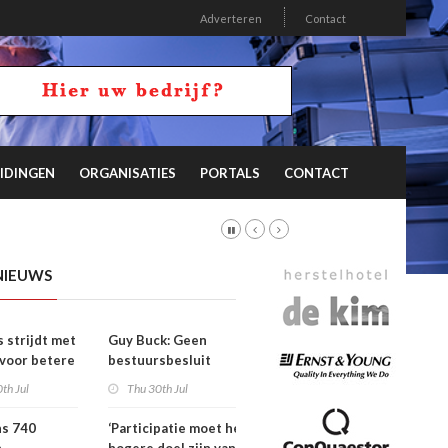
Adverteren
Contact
IDINGEN
ORGANISATIES
PORTALS
CONTACT
NIEUWS
s strijdt met
Guy Buck: Geen
 voor betere
bestuursbesluit
n
zonder dat
th Jul
Thu 30th Jul
medewerkers
hebben meegepraat
ns 740
‘Participatie moet het