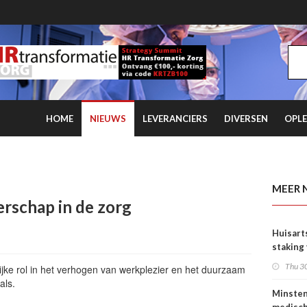
HOME
NIEUWS
LEVERANCIERS
DIVERSEN
OPLE
rtsen en NZa duurt voort
MEER 
erschap in de zorg
Huisart
staking
tarieve
Thu 30
jke rol in het verhogen van werkplezier en het duurzaam
als.
Minste