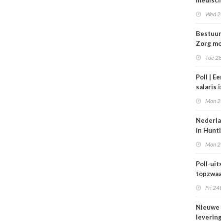
medisc
special
Wed 2
verdie
dan de
Bestuu
balkene
Zorg mo
2024
zorgins
Tue 28
ontlaste
Poll | E
salaris 
tot gro
Mon 2
contrac
zorg
Nederla
in Hunt
maar be
Mon 2
blijft k
Poll-uits
topzwaa
onderb
Fri 24
Nieuwe
leverin