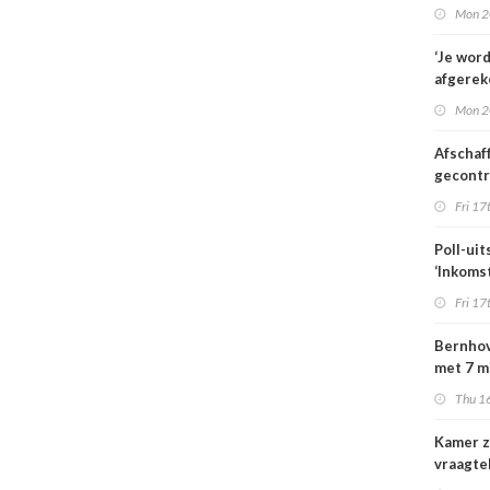
familie
Mon 2
hulp in 
verplee
‘Je wor
afgerek
je had 
Mon 2
weten’
Afschaf
gecont
zorg he
Fri 17
zorgmar
alleen 
Poll-uit
voorwa
‘Inkoms
medisc
Fri 17
special
moeten
Bernhov
maatsch
met 7 m
uitlegba
maar st
Thu 16
verzeker
Kamer z
vraagte
dekking