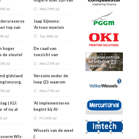
h
hogere doel zijn van
isten
de
9th Jul
Wed 29th Jul
nden meer
kinderfysiotherapeut’
rdersreserve
Jaap Sijmons:
ndenorm in
et top van
‘Artsen moeten
tellingen
behandeling mogen
th Jul
Tue 28th Jul
n bij crisis
weigeren’
en hoger
De raad van
is de sleutel
toezicht van
tere
Amstelring heeft
7th Jul
Mon 27th Jul
ten in de
niet één maar twee
voorzitters
nd gidsland
Verzuim onder de
ingtonzorg,
loep (2): waarom
kostiging
medewerkers
7th Jul
Mon 27th Jul
nelpunt
langer uitvallen
lag | IGJ:
‘AI implementeren
r of nu al
begint bij AI-
ezet?
geletterdheid’
th Jul
Fri 24th Jul
Wissels van de week
gsvorm Wlz-
|