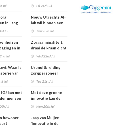
is een jaar
Bestuurswisselingen
th Jul
Fri 24th Jul
gd
bij Isala, Altrecht en
Anton Constandse
zorg
Nieuw Utrechts AI-
en in Lang
lab wil binnen een
huisflats
jaar bedrijfsvoering
rd Jul
Thu 23rd Jul
verechts
in de zorg
verbeteren
kenhuizen
Zorgcriminaliteit:
tdagingen in
draai de kraan dicht
en begin met
2nd Jul
Wed 22nd Jul
contracten
dweilen
evi: Waar is
Urenuitbreiding
isterie van
zorgpersoneel
komt niet van de
st Jul
Tue 21st Jul
heidsoverleg
grond,
eel?
deeltijdfactor blijft
e IGJ kan met
Met deze groene
steken
nder mensen
innovatie kan de
zorg jaarlijks zo’n
0th Jul
Mon 20th Jul
400 miljoen euro
besparen
an bewoner
Jaap van Muijen:
eert
‘Innovatie in de