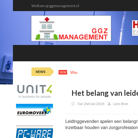
Welkom op ggzmanagement.nl
NEWS
Wed 5th 12:46
Onmin tussen huisa
NEW
Het belang van leid
Tue 2nd Jun 2026
Lees Bron
Leidinggevenden spelen een belangri
inzetbaar houden van zorgprofession