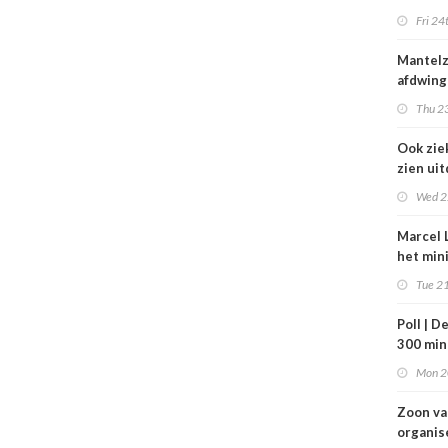
zorg thu
Fri 24
vertraa
Mantel
afdwing
Leven T
Thu 23
werkt a
Ook zie
zien ui
verbod
Wed 2
nuluren
Marcel L
het min
VWS bij
Tue 21
gezond
Tata St
Poll | D
300 mi
toe
Mon 2
Zoon v
organis