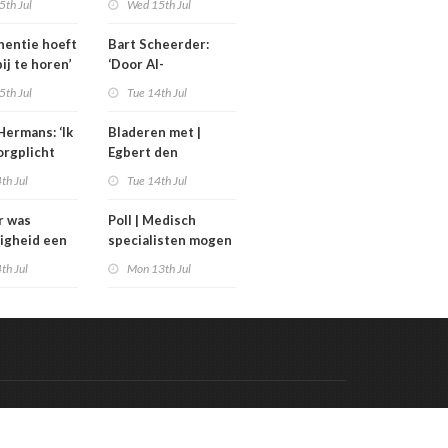
5th Jul
Wed 15th Jul
uinigingen
generatieregeling
inentie hoeft
Bart Scheerder:
bij te horen’
‘Door AI-
wervelwind is de
5th Jul
Tue 14th Jul
zorg over een jaar
al totaal anders’
Hermans: ‘Ik
Bladeren met |
orgplicht
Egbert den
rpen’
Engelsman las De
th Jul
Tue 14th Jul
toekomst van het
sterven
r was
Poll | Medisch
ligheid een
specialisten mogen
stuk; nu is
meer verdienen dan
th Jul
Mon 13th Jul
 bestuurlijk
de premier
uk’
Code & Hosted by:
 Meern Multimedia
VDVO
Contact