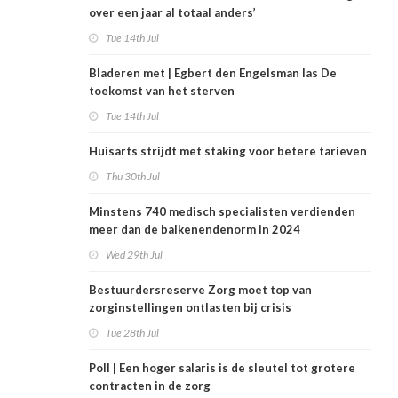
over een jaar al totaal anders’
Tue 14th Jul
Bladeren met | Egbert den Engelsman las De
toekomst van het sterven
Tue 14th Jul
Huisarts strijdt met staking voor betere tarieven
Thu 30th Jul
Minstens 740 medisch specialisten verdienden
meer dan de balkenendenorm in 2024
Wed 29th Jul
Bestuurdersreserve Zorg moet top van
zorginstellingen ontlasten bij crisis
Tue 28th Jul
Poll | Een hoger salaris is de sleutel tot grotere
contracten in de zorg