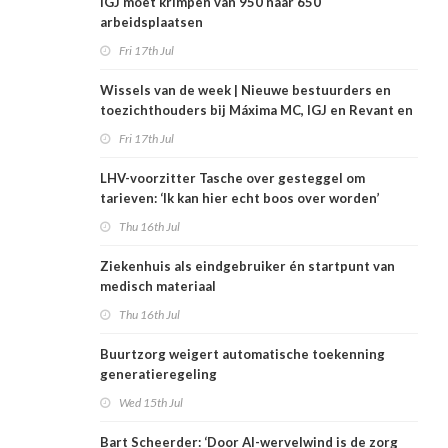
IGJ moet krimpen van 950 naar 650
arbeidsplaatsen
Fri 17th Jul
Wissels van de week | Nieuwe bestuurders en
toezichthouders bij Máxima MC, IGJ en Revant en
Zorgwaard
Fri 17th Jul
LHV-voorzitter Tasche over gesteggel om
tarieven: ‘Ik kan hier echt boos over worden’
Thu 16th Jul
Ziekenhuis als eindgebruiker én startpunt van
medisch materiaal
Thu 16th Jul
Buurtzorg weigert automatische toekenning
generatieregeling
Wed 15th Jul
Bart Scheerder: ‘Door AI-wervelwind is de zorg