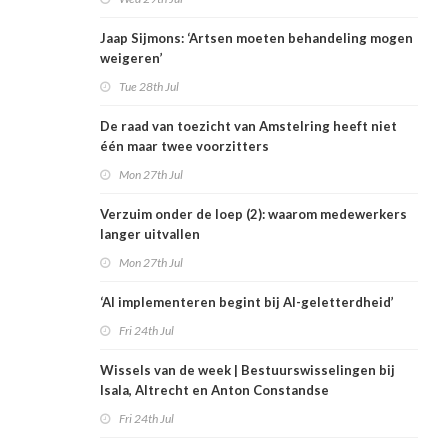
Jaap Sijmons: ‘Artsen moeten behandeling mogen
weigeren’
Tue 28th Jul
De raad van toezicht van Amstelring heeft niet
één maar twee voorzitters
Mon 27th Jul
Verzuim onder de loep (2): waarom medewerkers
langer uitvallen
Mon 27th Jul
‘AI implementeren begint bij AI-geletterdheid’
Fri 24th Jul
Wissels van de week | Bestuurswisselingen bij
Isala, Altrecht en Anton Constandse
Fri 24th Jul