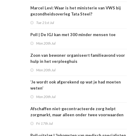
Marcel Levi: Waar is het ministerie van VWS bij
gezondheidsoverleg Tata Steel?
Tue 21st Jul
Poll | De IGJ kan met 300 minder mensen toe
Mon 20th Jul
Zoon van bewoner organiseert familieavond voor
hulp in het verpleeghuis
Mon 20th Jul
‘Je wordt ook afgerekend op wat je had moeten
weten’
Mon 20th Jul
Afschaffen niet-gecontracteerde zorg helpt
zorgmarkt, maar alleen onder twee voorwaarden
Fri 17th Jul
Poll-uitslag | ‘Inkomsten van medisch specialisten