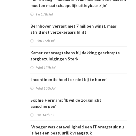
moeten maatschappelijk uitlegbaar zijn’
Fri 17th Jul
Bernhoven verrast met 7 miljoen winst, maar
strijd met verzekeraars blijft
Thu 16th Jul
Kamer zet vraagtekens bij dekking geschrapte
zorgbezuinigingen Sterk
Wed 15th Jul
‘Incontinentie hoeft er niet bij te horen’
Wed 15th Jul
Sophie Hermans: ‘Ik wil de zorgplicht
aanscherpen’
Tue 14th Jul
‘Vroeger was dataveiligheid een IT-vraagstuk; nu
is het een bestuurlijk vraagstuk’