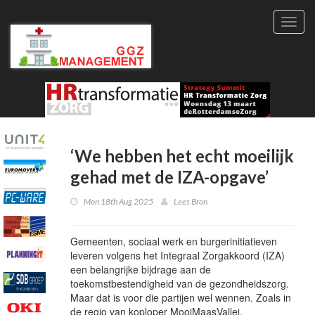
Toggl
navig
‘We hebben het echt moeilijk
gehad met de IZA-opgave’
Mon 18th Aug 2025
Lees Bron
Gemeenten, sociaal werk en burgerinitiatieven
leveren volgens het Integraal Zorgakkoord (IZA)
een belangrijke bijdrage aan de
toekomstbestendigheid van de gezondheidszorg.
Maar dat is voor die partijen wel wennen. Zoals in
de regio van koploper MooiMaasVallei.