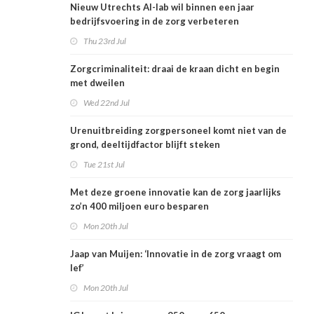
Nieuw Utrechts AI-lab wil binnen een jaar
bedrijfsvoering in de zorg verbeteren
Thu 23rd Jul
Zorgcriminaliteit: draai de kraan dicht en begin
met dweilen
Wed 22nd Jul
Urenuitbreiding zorgpersoneel komt niet van de
grond, deeltijdfactor blijft steken
Tue 21st Jul
Met deze groene innovatie kan de zorg jaarlijks
zo’n 400 miljoen euro besparen
Mon 20th Jul
Jaap van Muijen: ‘Innovatie in de zorg vraagt om
lef’
Mon 20th Jul