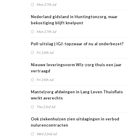
Mon 27th Jul
Nederland gidsland in Huntingtonzorg, maar
bekostiging blijft knelpunt
Mon 27th Jul
Poll-uitslag | IGJ: topzwaar of nu al onderbezet?
Fri 24th Jul
Nieuwe leveringsvorm Wlz-zorg thuis een jaar
vertraagd
Fri 24th Jul
Mantelzorg afdwingen in Lang Leven Thuisflats
werkt averechts
Thu 23rd Jul
Ook ziekenhuizen zien uitdagingen in verbod
nulurencontracten
Wed 22nd Jul