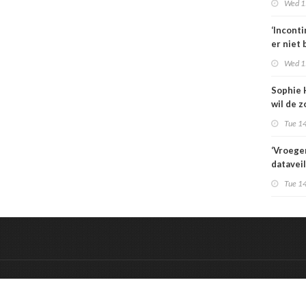
Wed 1
zorgbez
Sterk
‘Incont
er niet 
Wed 1
Sophie 
wil de z
aansche
Tue 14
‘Vroege
datavei
IT-vraag
Tue 14
het een
vraagst
&
Onderdeel van:
BrancheConnect
De