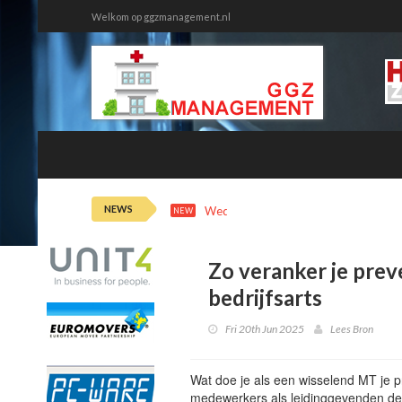
Welkom op ggzmanagement.nl
NEWS
Wed 5th 12:46
Onmin tussen huisa
NEW
Zo veranker je pre
bedrijfsarts
Fri 20th Jun 2025
Lees Bron
Wat doe je als een wisselend MT je p
medewerkers als leidinggevenden de