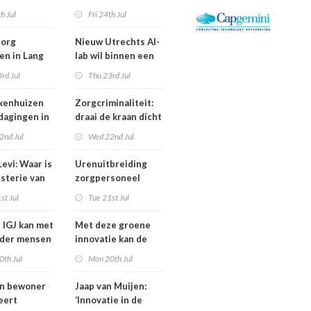
is een jaar
Bestuurswisselingen
th Jul
Fri 24th Jul
gd
bij Isala, Altrecht en
Anton Constandse
zorg
Nieuw Utrechts AI-
en in Lang
lab wil binnen een
huisflats
jaar bedrijfsvoering
rd Jul
Thu 23rd Jul
verechts
in de zorg
verbeteren
kenhuizen
Zorgcriminaliteit:
tdagingen in
draai de kraan dicht
en begin met
2nd Jul
Wed 22nd Jul
contracten
dweilen
evi: Waar is
Urenuitbreiding
isterie van
zorgpersoneel
komt niet van de
st Jul
Tue 21st Jul
heidsoverleg
grond,
eel?
deeltijdfactor blijft
e IGJ kan met
Met deze groene
steken
nder mensen
innovatie kan de
zorg jaarlijks zo’n
0th Jul
Mon 20th Jul
400 miljoen euro
besparen
an bewoner
Jaap van Muijen:
eert
‘Innovatie in de