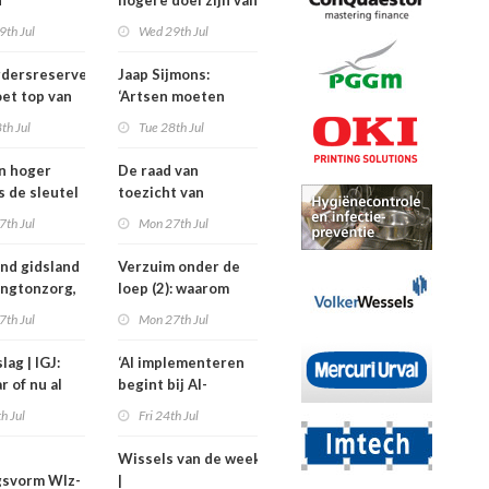
h
hogere doel zijn van
isten
de
9th Jul
Wed 29th Jul
nden meer
kinderfysiotherapeut’
rdersreserve
Jaap Sijmons:
ndenorm in
et top van
‘Artsen moeten
tellingen
behandeling mogen
th Jul
Tue 28th Jul
n bij crisis
weigeren’
en hoger
De raad van
is de sleutel
toezicht van
tere
Amstelring heeft
7th Jul
Mon 27th Jul
ten in de
niet één maar twee
voorzitters
nd gidsland
Verzuim onder de
ingtonzorg,
loep (2): waarom
kostiging
medewerkers
7th Jul
Mon 27th Jul
nelpunt
langer uitvallen
lag | IGJ:
‘AI implementeren
r of nu al
begint bij AI-
ezet?
geletterdheid’
th Jul
Fri 24th Jul
Wissels van de week
gsvorm Wlz-
|