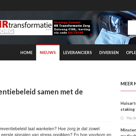
HOME
NIEUWS
LEVERANCIERS
DIVERSEN
OPLE
rtsen en NZa duurt voort
MEER 
ventiebeleid samen met de
Huisart
staking
tarieve
Thu 30
reventiebeleid laat wankelen? Hoe zorg je dat zowel
Minste
 eerste signalen van stress oppikken? En hoe voorkom en