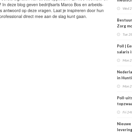
medisc
ie? In deze blog geven bedrijfsarts Marco Bos en arbeids-
special
Wed 2
s antwoord op deze vragen. Laat je inspireren door hun
verdie
professional direct mee aan de slag kunt gaan.
dan de
Bestuu
balkene
Zorg mo
2024
zorgins
Tue 28
ontlaste
Poll | E
salaris 
tot gro
Mon 2
contrac
zorg
Nederla
in Hunt
maar be
Mon 2
blijft k
Poll-uits
topzwaa
onderb
Fri 24
Nieuwe
leverin