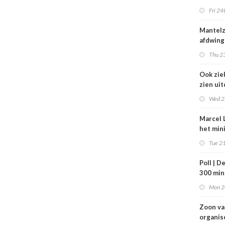
zorg thu
Fri 24
vertraa
Mantel
afdwing
Leven T
Thu 23
werkt a
Ook zie
zien ui
verbod
Wed 2
nuluren
Marcel L
het min
VWS bij
Tue 21
gezond
Tata St
Poll | D
300 mi
toe
Mon 2
Zoon v
organis