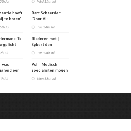
5th Jul
Wed 15th Jul
uinigingen
generatieregeling
inentie hoeft
Bart Scheerder:
bij te horen’
‘Door AI-
wervelwind is de
5th Jul
Tue 14th Jul
zorg over een jaar
al totaal anders’
Hermans: ‘Ik
Bladeren met |
orgplicht
Egbert den
rpen’
Engelsman las De
th Jul
Tue 14th Jul
toekomst van het
sterven
r was
Poll | Medisch
ligheid een
specialisten mogen
stuk; nu is
meer verdienen dan
th Jul
Mon 13th Jul
 bestuurlijk
de premier
uk’
Code & Hosted by:
 Meern Multimedia
VDVO
Contact