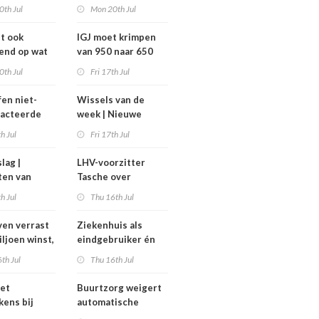
avond voor
zorg vraagt om lef’
0th Jul
Mon 20th Jul
het
ghuis
dt ook
IGJ moet krimpen
end op wat
van 950 naar 650
moeten
arbeidsplaatsen
0th Jul
Fri 17th Jul
fen niet-
Wissels van de
racteerde
week | Nieuwe
lpt
bestuurders en
th Jul
Fri 17th Jul
kt, maar
toezichthouders bij
onder twee
Máxima MC, IGJ en
slag |
LHV-voorzitter
arden
Revant en
ten van
Tasche over
Zorgwaard
h
gesteggel om
th Jul
Thu 16th Jul
isten
tarieven: ‘Ik kan hier
echt boos over
en verrast
Ziekenhuis als
appelijk
worden’
iljoen winst,
eindgebruiker én
ar zijn’
rijd met
startpunt van
th Jul
Thu 16th Jul
aars blijft
medisch materiaal
et
Buurtzorg weigert
kens bij
automatische
 geschrapte
toekenning