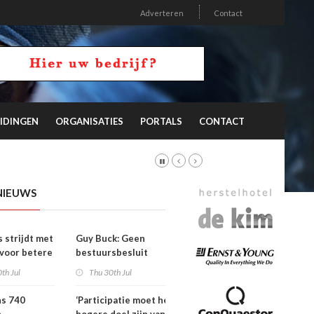
Adverteren
Contact
IDINGEN
ORGANISATIES
PORTALS
CONTACT
NIEUWS
s strijdt met
Guy Buck: Geen
 voor betere
bestuursbesluit
n
zonder dat
th Jul
Thu 30th Jul
medewerkers
hebben meegepraat
ns 740
‘Participatie moet het