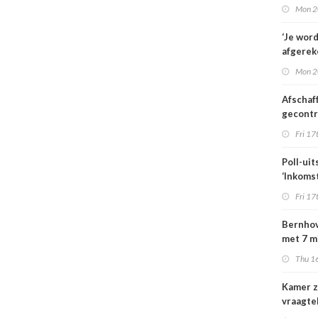
familie
Mon 2
hulp in 
verplee
‘Je wor
afgerek
je had 
Mon 2
weten’
Afschaf
gecont
zorg he
Fri 17
zorgmar
alleen 
Poll-uit
voorwa
‘Inkoms
medisc
Fri 17
special
moeten
Bernhov
maatsch
met 7 m
uitlegba
maar st
Thu 16
verzeker
Kamer z
vraagte
dekking