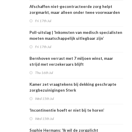
Afschaffen niet-gecontracteerde zorg helpt
zorgmarkt, maar alleen onder twee voorwaarden
Fri 17th Jul
Poll-uitslag | ‘Inkomsten van medisch specialisten
moeten maatschappelijk uitlegbaar zijn’
Fri 17th Jul
Bernhoven verrast met 7 miljoen winst, maar
strijd met verzekeraars blijft
Thu 16th Jul
Kamer zet vraagtekens bij dekking geschrapte
zorgbezuinigingen Sterk
Wed 15th Jul
‘Incontinentie hoeft er niet bij te horen’
Wed 15th Jul
Sophie Hermans: ‘Ik wil de zorgplicht