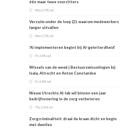
één maar twee voorzitters
Mon 27th Jul
Verzuim onder de loep (2): waarom medewerkers
langer uitvallen
Mon 27th Jul
‘AI implementeren begint bij AI-geletterdheid’
Fri 24th Jul
Wissels van de week | Bestuurswisselingen bij
Isala, Altrecht en Anton Constandse
Fri 24th Jul
Nieuw Utrechts AI-lab wil binnen een jaar
bedrijfsvoering in de zorg verbeteren
Thu 23rd Jul
Zorgcriminaliteit: draai de kraan dicht en begin
met dweilen