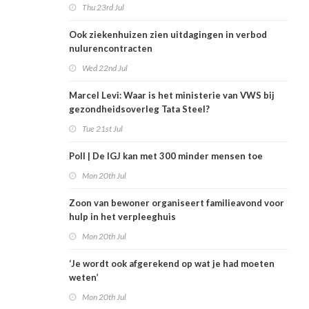
Thu 23rd Jul
Ook ziekenhuizen zien uitdagingen in verbod
nulurencontracten
Wed 22nd Jul
Marcel Levi: Waar is het ministerie van VWS bij
gezondheidsoverleg Tata Steel?
Tue 21st Jul
Poll | De IGJ kan met 300 minder mensen toe
Mon 20th Jul
Zoon van bewoner organiseert familieavond voor
hulp in het verpleeghuis
Mon 20th Jul
‘Je wordt ook afgerekend op wat je had moeten
weten’
Mon 20th Jul