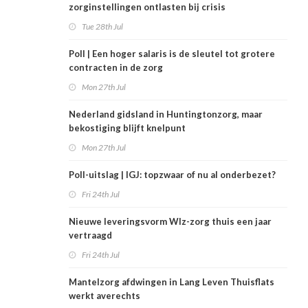
zorginstellingen ontlasten bij crisis
Tue 28th Jul
Poll | Een hoger salaris is de sleutel tot grotere
contracten in de zorg
Mon 27th Jul
Nederland gidsland in Huntingtonzorg, maar
bekostiging blijft knelpunt
Mon 27th Jul
Poll-uitslag | IGJ: topzwaar of nu al onderbezet?
Fri 24th Jul
Nieuwe leveringsvorm Wlz-zorg thuis een jaar
vertraagd
Fri 24th Jul
Mantelzorg afdwingen in Lang Leven Thuisflats
werkt averechts