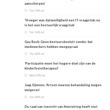
aanscherpen’
Tue 14th Jul
‘Vroeger was dataveiligheid een IT-vraagstuk; nu
is het een bestuurlijk vraagstuk’
Tue 14th Jul
Guy Buck: Geen bestuursbesluit zonder dat
medewerkers hebben meegepraat
Thu 30th Jul
‘Participatie moet het hogere doel zijn van de
kinderfysiotherapeut’
Wed 29th Jul
Jaap Sijmons: ‘Artsen moeten behandeling mogen
weigeren’
Tue 28th Jul
De raad van toezicht van Amstelring heeft niet