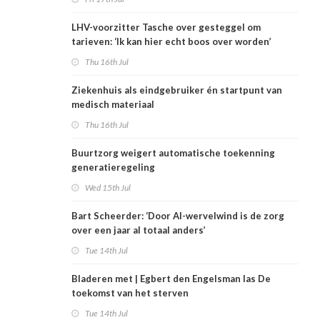
LHV-voorzitter Tasche over gesteggel om
tarieven: ‘Ik kan hier echt boos over worden’
Thu 16th Jul
Ziekenhuis als eindgebruiker én startpunt van
medisch materiaal
Thu 16th Jul
Buurtzorg weigert automatische toekenning
generatieregeling
Wed 15th Jul
Bart Scheerder: ‘Door AI-wervelwind is de zorg
over een jaar al totaal anders’
Tue 14th Jul
Bladeren met | Egbert den Engelsman las De
toekomst van het sterven
Tue 14th Jul