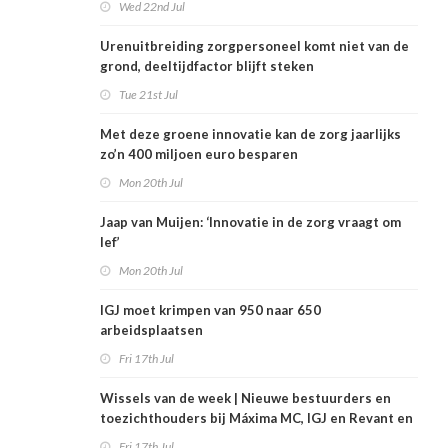
Wed 22nd Jul
Urenuitbreiding zorgpersoneel komt niet van de
grond, deeltijdfactor blijft steken
Tue 21st Jul
Met deze groene innovatie kan de zorg jaarlijks
zo’n 400 miljoen euro besparen
Mon 20th Jul
Jaap van Muijen: ‘Innovatie in de zorg vraagt om
lef’
Mon 20th Jul
IGJ moet krimpen van 950 naar 650
arbeidsplaatsen
Fri 17th Jul
Wissels van de week | Nieuwe bestuurders en
toezichthouders bij Máxima MC, IGJ en Revant en
Zorgwaard
Fri 17th Jul