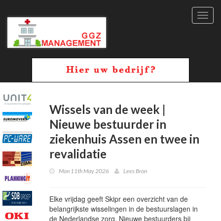
Toggl
navig
Wissels van de week |
Nieuwe bestuurder in
ziekenhuis Assen en twee in
revalidatie
Mon 11th May 2026
Lees Bron
Elke vrijdag geeft Skipr een overzicht van de
belangrijkste wisselingen in de bestuurslagen in
de Nederlandse zorg. Nieuwe bestuurders bij