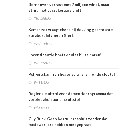
Bernhoven verrast met 7 miljoen winst, maar
strijd met verzekeraars blijft
Thu 16th Jul
Kamer zet vraagtekens bij dekking geschrapte
zorgbezuinigingen Sterk
Wed 15th Jul
‘Incontinentie hoeft er niet bij te horen’
Wed 15th Jul
Poll-uitslag | Een hoger salaris is niet de sleutel
Fri 31st Jul
Regionale uitrol voor dementieprogramma dat
verpleeghuisopname uitstelt
Fri 31st Jul
Guy Buck: Geen bestuursbesluit zonder dat
medewerkers hebben meegepraat