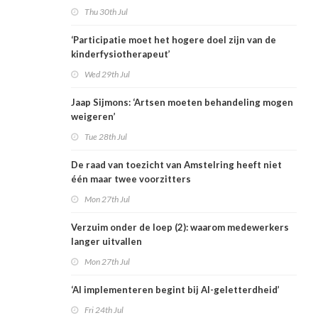
Thu 30th Jul
‘Participatie moet het hogere doel zijn van de
kinderfysiotherapeut’
Wed 29th Jul
Jaap Sijmons: ‘Artsen moeten behandeling mogen
weigeren’
Tue 28th Jul
De raad van toezicht van Amstelring heeft niet
één maar twee voorzitters
Mon 27th Jul
Verzuim onder de loep (2): waarom medewerkers
langer uitvallen
Mon 27th Jul
‘AI implementeren begint bij AI-geletterdheid’
Fri 24th Jul