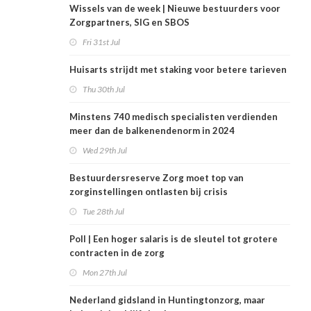
Wissels van de week | Nieuwe bestuurders voor
Zorgpartners, SIG en SBOS
Fri 31st Jul
Huisarts strijdt met staking voor betere tarieven
Thu 30th Jul
Minstens 740 medisch specialisten verdienden
meer dan de balkenendenorm in 2024
Wed 29th Jul
Bestuurdersreserve Zorg moet top van
zorginstellingen ontlasten bij crisis
Tue 28th Jul
Poll | Een hoger salaris is de sleutel tot grotere
contracten in de zorg
Mon 27th Jul
Nederland gidsland in Huntingtonzorg, maar