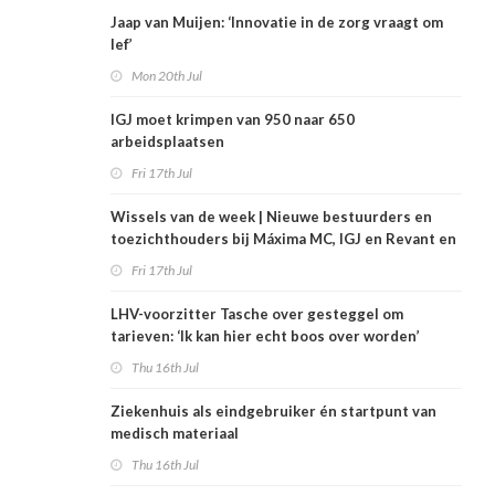
Jaap van Muijen: ‘Innovatie in de zorg vraagt om
lef’
Mon 20th Jul
IGJ moet krimpen van 950 naar 650
arbeidsplaatsen
Fri 17th Jul
Wissels van de week | Nieuwe bestuurders en
toezichthouders bij Máxima MC, IGJ en Revant en
Zorgwaard
Fri 17th Jul
LHV-voorzitter Tasche over gesteggel om
tarieven: ‘Ik kan hier echt boos over worden’
Thu 16th Jul
Ziekenhuis als eindgebruiker én startpunt van
medisch materiaal
Thu 16th Jul