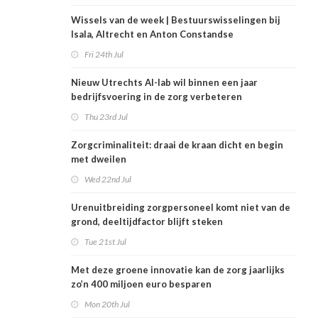
Wissels van de week | Bestuurswisselingen bij
Isala, Altrecht en Anton Constandse
Fri 24th Jul
Nieuw Utrechts AI-lab wil binnen een jaar
bedrijfsvoering in de zorg verbeteren
Thu 23rd Jul
Zorgcriminaliteit: draai de kraan dicht en begin
met dweilen
Wed 22nd Jul
Urenuitbreiding zorgpersoneel komt niet van de
grond, deeltijdfactor blijft steken
Tue 21st Jul
Met deze groene innovatie kan de zorg jaarlijks
zo’n 400 miljoen euro besparen
Mon 20th Jul