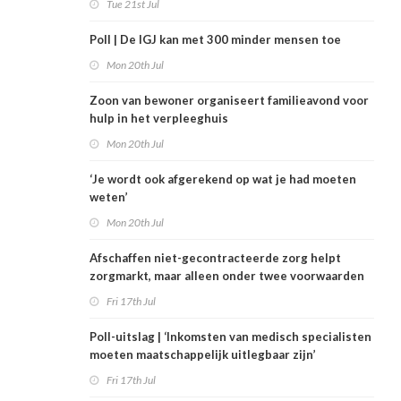
Tue 21st Jul
Poll | De IGJ kan met 300 minder mensen toe
Mon 20th Jul
Zoon van bewoner organiseert familieavond voor
hulp in het verpleeghuis
Mon 20th Jul
‘Je wordt ook afgerekend op wat je had moeten
weten’
Mon 20th Jul
Afschaffen niet-gecontracteerde zorg helpt
zorgmarkt, maar alleen onder twee voorwaarden
Fri 17th Jul
Poll-uitslag | ‘Inkomsten van medisch specialisten
moeten maatschappelijk uitlegbaar zijn’
Fri 17th Jul