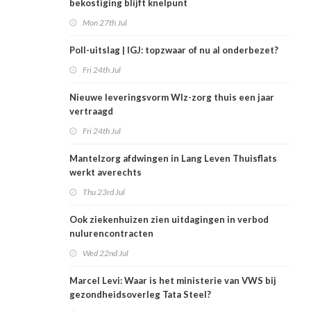
bekostiging blijft knelpunt
Mon 27th Jul
Poll-uitslag | IGJ: topzwaar of nu al onderbezet?
Fri 24th Jul
Nieuwe leveringsvorm Wlz-zorg thuis een jaar
vertraagd
Fri 24th Jul
Mantelzorg afdwingen in Lang Leven Thuisflats
werkt averechts
Thu 23rd Jul
Ook ziekenhuizen zien uitdagingen in verbod
nulurencontracten
Wed 22nd Jul
Marcel Levi: Waar is het ministerie van VWS bij
gezondheidsoverleg Tata Steel?