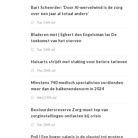
Bart Scheerder: ‘Door AI-wervelwind is de zorg
over een jaar al totaal anders’
Tue 14th Jul
Bladeren met | Egbert den Engelsman las De
toekomst van het sterven
Tue 14th Jul
Huisarts strijdt met staking voor betere tarieven
Thu 30th Jul
Minstens 740 medisch specialisten verdienden
meer dan de balkenendenorm in 2024
Wed 29th Jul
Bestuurdersreserve Zorg moet top van
zorginstellingen ontlasten bij crisis
Tue 28th Jul
Poll | Een hoger salaris is de sleutel tot grotere