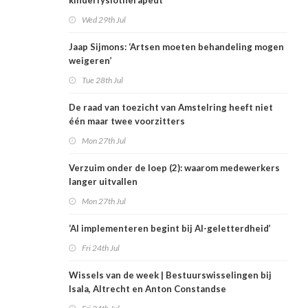
kinderfysiotherapeut’
Wed 29th Jul
Jaap Sijmons: ‘Artsen moeten behandeling mogen
weigeren’
Tue 28th Jul
De raad van toezicht van Amstelring heeft niet
één maar twee voorzitters
Mon 27th Jul
Verzuim onder de loep (2): waarom medewerkers
langer uitvallen
Mon 27th Jul
‘AI implementeren begint bij AI-geletterdheid’
Fri 24th Jul
Wissels van de week | Bestuurswisselingen bij
Isala, Altrecht en Anton Constandse