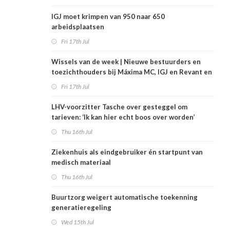
IGJ moet krimpen van 950 naar 650
arbeidsplaatsen
Fri 17th Jul
Wissels van de week | Nieuwe bestuurders en
toezichthouders bij Máxima MC, IGJ en Revant en
Zorgwaard
Fri 17th Jul
LHV-voorzitter Tasche over gesteggel om
tarieven: ‘Ik kan hier echt boos over worden’
Thu 16th Jul
Ziekenhuis als eindgebruiker én startpunt van
medisch materiaal
Thu 16th Jul
Buurtzorg weigert automatische toekenning
generatieregeling
Wed 15th Jul