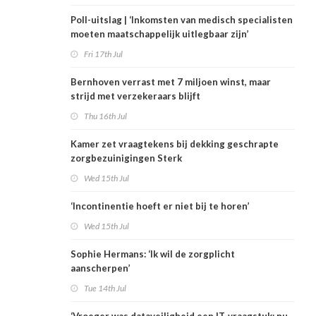
Poll-uitslag | ‘Inkomsten van medisch specialisten
moeten maatschappelijk uitlegbaar zijn’
Fri 17th Jul
Bernhoven verrast met 7 miljoen winst, maar
strijd met verzekeraars blijft
Thu 16th Jul
Kamer zet vraagtekens bij dekking geschrapte
zorgbezuinigingen Sterk
Wed 15th Jul
‘Incontinentie hoeft er niet bij te horen’
Wed 15th Jul
Sophie Hermans: ‘Ik wil de zorgplicht
aanscherpen’
Tue 14th Jul