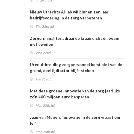
Fri 24th Jul
Nieuw Utrechts AI-lab wil binnen een jaar
bedrijfsvoering in de zorg verbeteren
Thu 23rd Jul
Zorgcriminaliteit: draai de kraan dicht en begin
met dweilen
Wed 22nd Jul
Urenuitbreiding zorgpersoneel komt niet van de
grond, deeltijdfactor blijft steken
Tue 21st Jul
Met deze groene innovatie kan de zorg jaarlijks
zo’n 400 miljoen euro besparen
Mon 20th Jul
Jaap van Muijen: ‘Innovatie in de zorg vraagt om
lef’
Mon 20th Jul