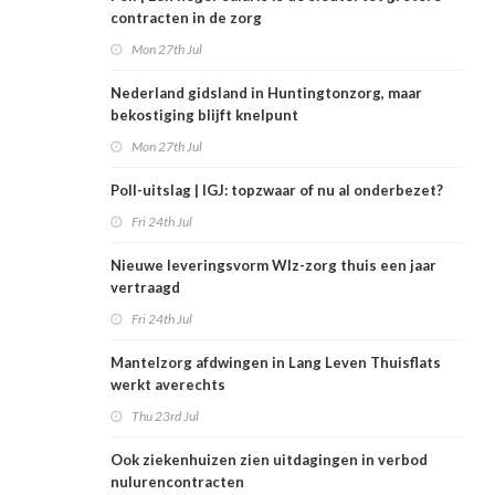
contracten in de zorg
Mon 27th Jul
Nederland gidsland in Huntingtonzorg, maar
bekostiging blijft knelpunt
Mon 27th Jul
Poll-uitslag | IGJ: topzwaar of nu al onderbezet?
Fri 24th Jul
Nieuwe leveringsvorm Wlz-zorg thuis een jaar
vertraagd
Fri 24th Jul
Mantelzorg afdwingen in Lang Leven Thuisflats
werkt averechts
Thu 23rd Jul
Ook ziekenhuizen zien uitdagingen in verbod
nulurencontracten