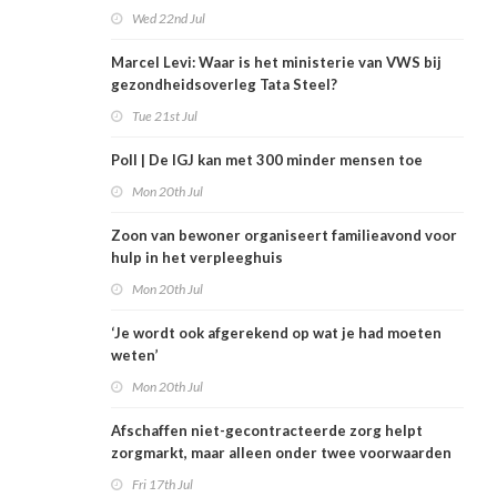
Wed 22nd Jul
Marcel Levi: Waar is het ministerie van VWS bij
gezondheidsoverleg Tata Steel?
Tue 21st Jul
Poll | De IGJ kan met 300 minder mensen toe
Mon 20th Jul
Zoon van bewoner organiseert familieavond voor
hulp in het verpleeghuis
Mon 20th Jul
‘Je wordt ook afgerekend op wat je had moeten
weten’
Mon 20th Jul
Afschaffen niet-gecontracteerde zorg helpt
zorgmarkt, maar alleen onder twee voorwaarden
Fri 17th Jul