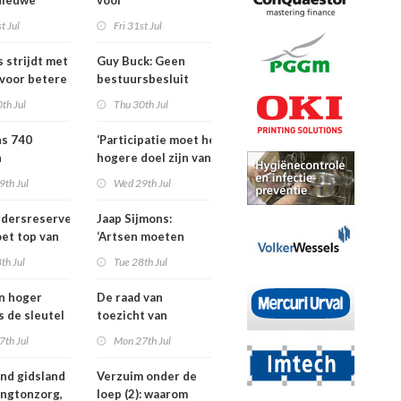
Nieuwe
voor
ders voor
dementieprogramma
t Jul
Fri 31st Jul
tners, SIG
dat
S
verpleeghuisopname
s strijdt met
Guy Buck: Geen
uitstelt
 voor betere
bestuursbesluit
n
zonder dat
th Jul
Thu 30th Jul
medewerkers
hebben meegepraat
ns 740
‘Participatie moet het
h
hogere doel zijn van
isten
de
9th Jul
Wed 29th Jul
nden meer
kinderfysiotherapeut’
rdersreserve
Jaap Sijmons:
ndenorm in
et top van
‘Artsen moeten
tellingen
behandeling mogen
th Jul
Tue 28th Jul
n bij crisis
weigeren’
en hoger
De raad van
is de sleutel
toezicht van
tere
Amstelring heeft
7th Jul
Mon 27th Jul
ten in de
niet één maar twee
voorzitters
nd gidsland
Verzuim onder de
ingtonzorg,
loep (2): waarom