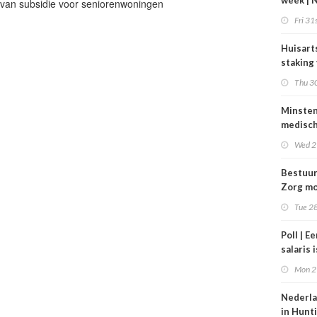
week | 
 van subsidie voor seniorenwoningen
bestuur
Fri 31s
Zorgpar
en SBO
Huisart
staking
tarieve
Thu 30
Minste
medisc
special
Wed 2
verdie
dan de
Bestuu
balkene
Zorg mo
2024
zorgins
Tue 28
ontlaste
Poll | E
salaris 
tot gro
Mon 2
contrac
zorg
Nederla
in Hunt