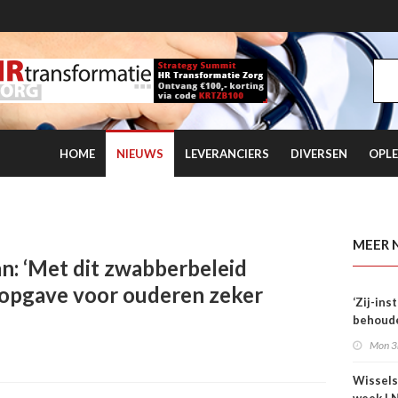
HOME
NIEUWS
LEVERANCIERS
DIVERSEN
OPLE
 kwartaal overtreft coronaniveau
MEER 
n: ‘Met dit zwabberbeleid
opgave voor ouderen zeker
‘Zij-in
behoude
dag één
Mon 3
Wissels