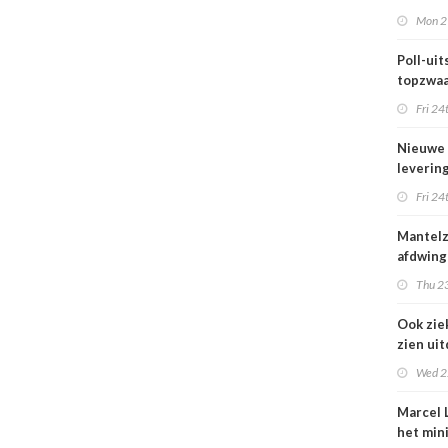
maar be
Mon 2
blijft k
Poll-uits
topzwaa
onderb
Fri 24
Nieuwe
leverin
zorg thu
Fri 24
vertraa
Mantel
afdwing
Leven T
Thu 23
werkt a
Ook zie
zien ui
verbod
Wed 2
nuluren
Marcel L
het min