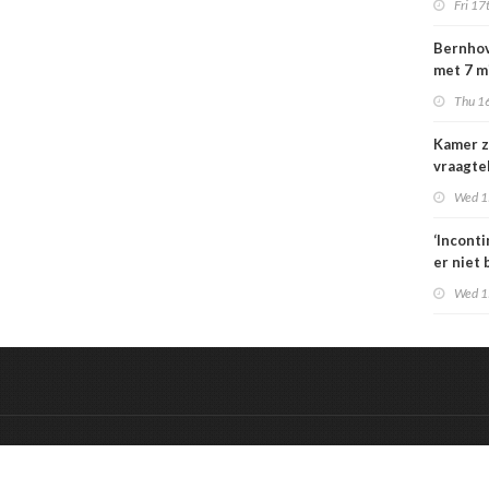
Fri 17
special
moeten
Bernhov
maatsch
met 7 m
uitlegba
maar st
Thu 16
verzeker
Kamer z
vraagte
dekking
Wed 1
zorgbez
Sterk
‘Incont
er niet 
Wed 1
&
Onderdeel van:
BrancheConnect
De