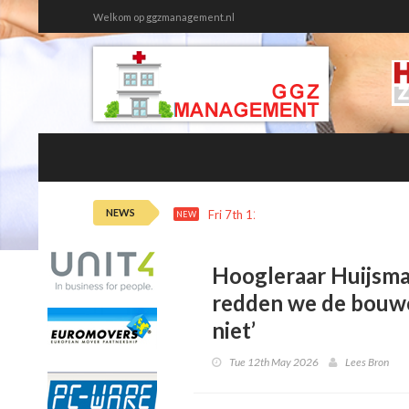
Welkom op ggzmanagement.nl
NEWS
Fri 7th 12:20
Ziekteverzuim tweede
NEW
Hoogleraar Huijsma
redden we de bouw
niet’
Tue 12th May 2026
Lees Bron