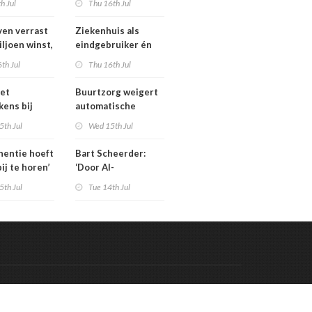
th Jul
Thu 16th Jul
isten
tarieven: ‘Ik kan hier
echt boos over
en verrast
Ziekenhuis als
appelijk
worden’
iljoen winst,
eindgebruiker én
ar zijn’
rijd met
startpunt van
th Jul
Thu 16th Jul
aars blijft
medisch materiaal
et
Buurtzorg weigert
kens bij
automatische
 geschrapte
toekenning
5th Jul
Wed 15th Jul
uinigingen
generatieregeling
inentie hoeft
Bart Scheerder:
bij te horen’
‘Door AI-
wervelwind is de
5th Jul
Tue 14th Jul
zorg over een jaar
al totaal anders’
Code & Hosted by:
 Meern Multimedia
VDVO
Contact