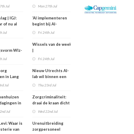
kostiging
medewerkers
7th Jul
Mon 27th Jul
nelpunt
langer uitvallen
lag | IGJ:
‘AI implementeren
r of nu al
begint bij AI-
ezet?
geletterdheid’
th Jul
Fri 24th Jul
Wissels van de week
gsvorm Wlz-
|
is een jaar
Bestuurswisselingen
th Jul
Fri 24th Jul
gd
bij Isala, Altrecht en
Anton Constandse
zorg
Nieuw Utrechts AI-
en in Lang
lab wil binnen een
huisflats
jaar bedrijfsvoering
rd Jul
Thu 23rd Jul
verechts
in de zorg
verbeteren
kenhuizen
Zorgcriminaliteit:
tdagingen in
draai de kraan dicht
en begin met
2nd Jul
Wed 22nd Jul
contracten
dweilen
evi: Waar is
Urenuitbreiding
isterie van
zorgpersoneel