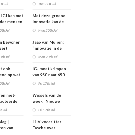
komt niet van de
st Jul
Tue 21st Jul
heidsoverleg
grond,
eel?
deeltijdfactor blijft
e IGJ kan met
Met deze groene
steken
nder mensen
innovatie kan de
zorg jaarlijks zo’n
0th Jul
Mon 20th Jul
400 miljoen euro
besparen
an bewoner
Jaap van Muijen:
eert
‘Innovatie in de
avond voor
zorg vraagt om lef’
0th Jul
Mon 20th Jul
het
ghuis
dt ook
IGJ moet krimpen
end op wat
van 950 naar 650
moeten
arbeidsplaatsen
0th Jul
Fri 17th Jul
fen niet-
Wissels van de
racteerde
week | Nieuwe
lpt
bestuurders en
th Jul
Fri 17th Jul
kt, maar
toezichthouders bij
onder twee
Máxima MC, IGJ en
slag |
LHV-voorzitter
arden
Revant en
ten van
Tasche over
Zorgwaard
h
gesteggel om