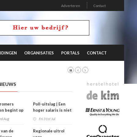
Adverteren
Contact
IDINGEN
ORGANISATIES
PORTALS
CONTACT
NIEUWS
stromers
Poll-uitslag | Een
n begint op
hoger salaris is niet
’
de sleutel
rd Aug
Fri 31st Jul
 van de
Regionale uitrol