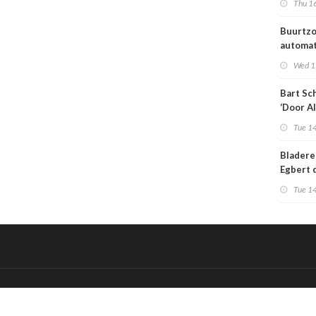
Thu 16
medisch
Buurtzo
automa
toeken
Wed 1
generat
Bart Sc
‘Door AI
wervelw
Tue 14
zorg ov
al totaa
Bladere
Egbert 
Engelsm
Tue 14
toekoms
sterven
&
Onderdeel van:
BrancheConnect
De