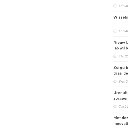
gelette
Fri 24
Wissels
|
Bestuur
Fri 24
bij Isal
Anton 
Nieuw U
lab wil 
jaar bed
Thu 23
in de zo
verbet
Zorgcrim
draai de
en begi
Wed 2
dweilen
Urenuit
zorgper
komt ni
Tue 21
grond,
deeltijd
Met de
steken
innovat