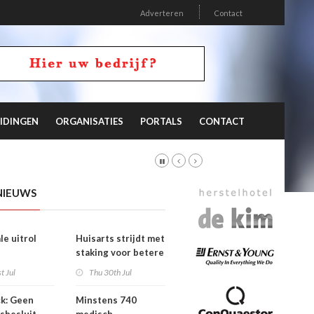
Adverteren
Contact
IDINGEN
ORGANISATIES
PORTALS
CONTACT
NIEUWS
le uitrol
Huisarts strijdt met
staking voor betere
ieprogramma
tarieven
t Jul
Thu 30th Jul
eghuisopname
k: Geen
Minstens 740