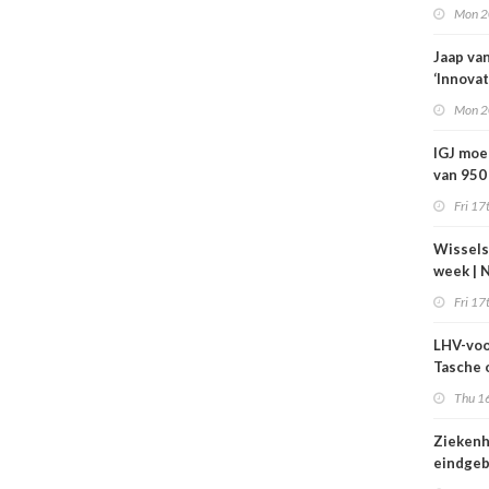
zorg jaa
Mon 2
400 mil
bespar
Jaap va
‘Innovat
zorg vr
Mon 2
IGJ moe
van 950
arbeids
Fri 17
Wissels
week | 
bestuur
Fri 17
toezich
Máxima 
LHV-voo
Revant 
Tasche 
Zorgwa
gesteg
Thu 16
tarieven
echt bo
Ziekenh
worden
eindgeb
startpu