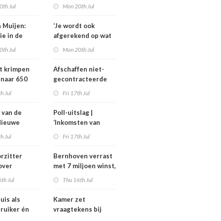
rlijks zo’n
familieavond voor
0th Jul
Mon 20th Jul
joen euro
hulp in het
en
verpleeghuis
n Muijen:
‘Je wordt ook
ie in de
afgerekend op wat
aagt om lef’
je had moeten
0th Jul
Mon 20th Jul
weten’
t krimpen
Afschaffen niet-
 naar 650
gecontracteerde
plaatsen
zorg helpt
th Jul
Fri 17th Jul
zorgmarkt, maar
alleen onder twee
 van de
Poll-uitslag |
voorwaarden
Nieuwe
‘Inkomsten van
ders en
medisch
th Jul
Fri 17th Jul
thouders bij
specialisten
MC, IGJ en
moeten
rzitter
Bernhoven verrast
en
maatschappelijk
over
met 7 miljoen winst,
ard
uitlegbaar zijn’
gel om
maar strijd met
th Jul
Thu 16th Jul
: ‘Ik kan hier
verzekeraars blijft
os over
uis als
Kamer zet
’
ruiker én
vraagtekens bij
nt van
dekking geschrapte