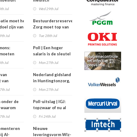
sbesluit
medisch
dat
specialisten
th Jul
Wed 29th Jul
rkers
verdienden meer
 meegepraat
dan de
patie moet het
Bestuurdersreserve
balkenendenorm in
doel zijn van
Zorg moet top van
2024
zorginstellingen
9th Jul
Tue 28th Jul
ysiotherapeut’
ontlasten bij crisis
jmons:
Poll | Een hoger
 moeten
salaris is de sleutel
eling mogen
tot grotere
th Jul
Mon 27th Jul
n’
contracten in de
zorg
 van
Nederland gidsland
t van
in Huntingtonzorg,
ing heeft
maar bekostiging
7th Jul
Mon 27th Jul
n maar twee
blijft knelpunt
ters
 onder de
Poll-uitslag | IGJ:
): waarom
topzwaar of nu al
rkers
onderbezet?
7th Jul
Fri 24th Jul
itvallen
lementeren
Nieuwe
ij AI-
leveringsvorm Wlz-