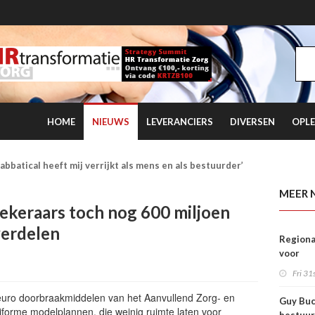
HOME
NIEUWS
LEVERANCIERS
DIVERSEN
OPLE
e ggz verdien je ervaring in plaats van fooi
MEER 
ekeraars toch nog 600 miljoen
verdelen
Regiona
voor
dement
Fri 31s
dat
verple
euro doorbraakmiddelen van het Aanvullend Zorg- en
Guy Buc
uitstelt
iforme modelplannen, die weinig ruimte laten voor