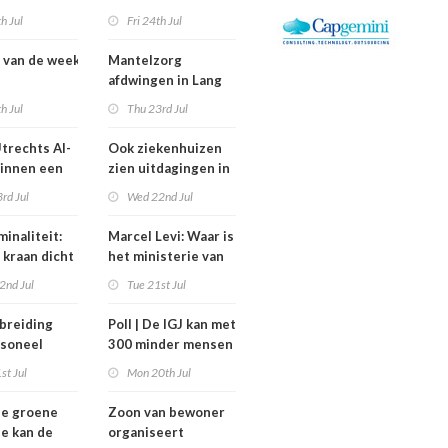
rdheid’
zorg thuis een jaar
th Jul
Fri 24th Jul
vertraagd
 van de week
Mantelzorg
afdwingen in Lang
swisselingen
Leven Thuisflats
th Jul
Thu 23rd Jul
a, Altrecht en
werkt averechts
Constandse
trechts AI-
Ook ziekenhuizen
binnen een
zien uitdagingen in
rijfsvoering
verbod
rd Jul
Wed 22nd Jul
rg
nulurencontracten
eren
inaliteit:
Marcel Levi: Waar is
 kraan dicht
het ministerie van
n met
VWS bij
2nd Jul
Tue 21st Jul
gezondheidsoverleg
Tata Steel?
breiding
Poll | De IGJ kan met
soneel
300 minder mensen
et van de
toe
st Jul
Mon 20th Jul
factor blijft
ze groene
Zoon van bewoner
ie kan de
organiseert