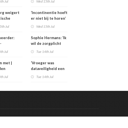
th Jul
Wed 15th Jul
 materiaal
zorgbezuinigingen
Sterk
rg weigert
‘Incontinentie hoeft
tische
er niet bij te horen’
ning
5th Jul
Wed 15th Jul
ieregeling
heerder:
Sophie Hermans: ‘Ik
-
wil de zorgplicht
ind is de
aanscherpen’
th Jul
Tue 14th Jul
er een jaar
l anders’
n met |
‘Vroeger was
den
dataveiligheid een
an las De
IT-vraagstuk; nu is
th Jul
Tue 14th Jul
t van het
het een bestuurlijk
vraagstuk’
Code & Hosted by:
 Meern Multimedia
VDVO
Contact