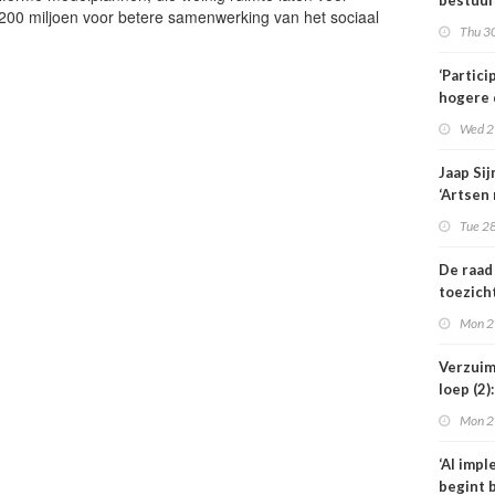
bestuur
 200 miljoen voor betere samenwerking van het sociaal
zonder 
Thu 30
medewe
hebben
‘Partici
hogere 
de
Wed 2
kinderf
Jaap Si
‘Artsen
behand
Tue 28
weigere
De raad
toezich
Amstelr
Mon 2
niet éé
voorzit
Verzuim
loep (2
medewe
Mon 2
langer u
‘AI imp
begint b