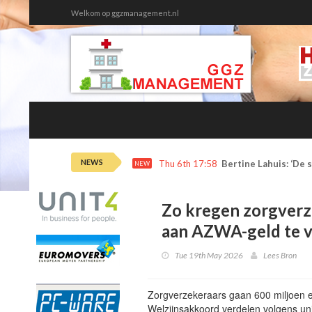
Welkom op ggzmanagement.nl
NEWS
Wed 5th 13:25
Met een bijbaan in d
NEW
Zo kregen zorgverz
aan AZWA-geld te 
Tue 19th May 2026
Lees Bron
Zorgverzekeraars gaan 600 miljoen 
Welzijnsakkoord verdelen volgens un