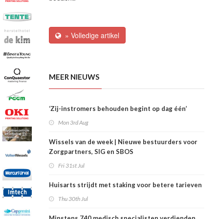
» Volledige artikel
MEER NIEUWS
‘Zij-instromers behouden begint op dag één’
Mon 3rd Aug
Wissels van de week | Nieuwe bestuurders voor
Zorgpartners, SIG en SBOS
Fri 31st Jul
Huisarts strijdt met staking voor betere tarieven
Thu 30th Jul
Minstens 740 medisch specialisten verdienden