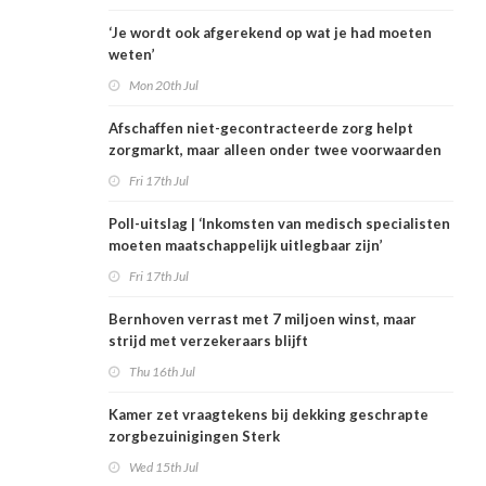
‘Je wordt ook afgerekend op wat je had moeten
weten’
Mon 20th Jul
Afschaffen niet-gecontracteerde zorg helpt
zorgmarkt, maar alleen onder twee voorwaarden
Fri 17th Jul
Poll-uitslag | ‘Inkomsten van medisch specialisten
moeten maatschappelijk uitlegbaar zijn’
Fri 17th Jul
Bernhoven verrast met 7 miljoen winst, maar
strijd met verzekeraars blijft
Thu 16th Jul
Kamer zet vraagtekens bij dekking geschrapte
zorgbezuinigingen Sterk
Wed 15th Jul