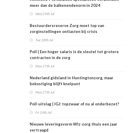
meer dan de balkenendenorm in 2024
Wed 29th Jul
Bestuurdersreserve Zorg moet top van
zorginstellingen ontlasten bij crisis
Tue 28th Jul
Poll | Een hoger salaris is de sleutel tot grotere
contracten in de zorg
Mon 27th Jul
Nederland gidsland in Huntingtonzorg, maar
bekostiging blijft knelpunt
Mon 27th Jul
Poll-uitslag | IGJ: topzwaar of nu al onderbezet?
Fri 24th Jul
Nieuwe leveringsvorm Wlz-zorg thuis een jaar
vertraagd