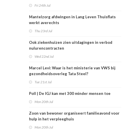
Fri 24th Jul
Mantelzorg afdwingen in Lang Leven Thuisflats
werkt averechts
Thu 23rd Jul
Ook ziekenhuizen zien uitdagingen in verbod
nulurencontracten
Wed 22nd Jul
Marcel Levi: Waar is het ministerie van VWS bij
gezondheidsoverleg Tata Steel?
Tue 21st Jul
Poll | De IGJ kan met 300 minder mensen toe
Mon 20th Jul
Zoon van bewoner organiseert familieavond voor
hulp in het verpleeghuis
Mon 20th Jul