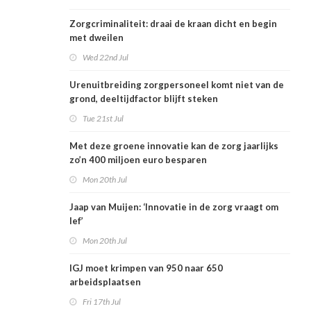
Zorgcriminaliteit: draai de kraan dicht en begin
met dweilen
Wed 22nd Jul
Urenuitbreiding zorgpersoneel komt niet van de
grond, deeltijdfactor blijft steken
Tue 21st Jul
Met deze groene innovatie kan de zorg jaarlijks
zo’n 400 miljoen euro besparen
Mon 20th Jul
Jaap van Muijen: ‘Innovatie in de zorg vraagt om
lef’
Mon 20th Jul
IGJ moet krimpen van 950 naar 650
arbeidsplaatsen
Fri 17th Jul