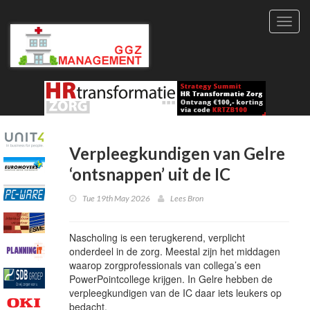
Toggl
navig
Verpleegkundigen van Gelre
‘ontsnappen’ uit de IC
Tue 19th May 2026
Lees Bron
Nascholing is een terugkerend, verplicht
onderdeel in de zorg. Meestal zijn het middagen
waarop zorgprofessionals van collega’s een
PowerPointcollege krijgen. In Gelre hebben de
verpleegkundigen van de IC daar iets leukers op
bedacht.