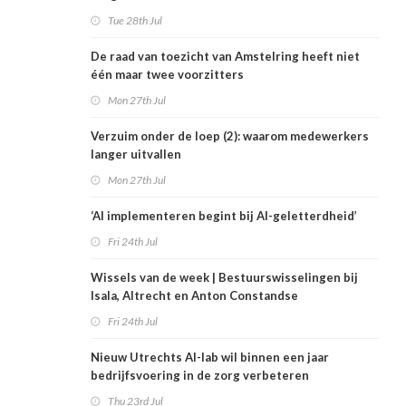
Tue 28th Jul
De raad van toezicht van Amstelring heeft niet
één maar twee voorzitters
Mon 27th Jul
Verzuim onder de loep (2): waarom medewerkers
langer uitvallen
Mon 27th Jul
‘AI implementeren begint bij AI-geletterdheid’
Fri 24th Jul
Wissels van de week | Bestuurswisselingen bij
Isala, Altrecht en Anton Constandse
Fri 24th Jul
Nieuw Utrechts AI-lab wil binnen een jaar
bedrijfsvoering in de zorg verbeteren
Thu 23rd Jul