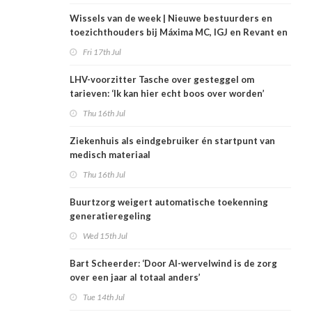
Wissels van de week | Nieuwe bestuurders en
toezichthouders bij Máxima MC, IGJ en Revant en
Zorgwaard
Fri 17th Jul
LHV-voorzitter Tasche over gesteggel om
tarieven: ‘Ik kan hier echt boos over worden’
Thu 16th Jul
Ziekenhuis als eindgebruiker én startpunt van
medisch materiaal
Thu 16th Jul
Buurtzorg weigert automatische toekenning
generatieregeling
Wed 15th Jul
Bart Scheerder: ‘Door AI-wervelwind is de zorg
over een jaar al totaal anders’
Tue 14th Jul