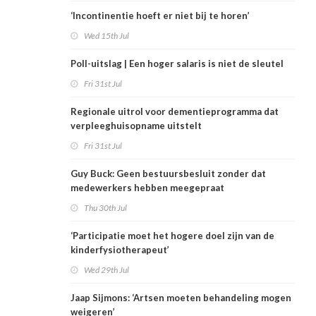
‘Incontinentie hoeft er niet bij te horen’
Wed 15th Jul
Poll-uitslag | Een hoger salaris is niet de sleutel
Fri 31st Jul
Regionale uitrol voor dementieprogramma dat
verpleeghuisopname uitstelt
Fri 31st Jul
Guy Buck: Geen bestuursbesluit zonder dat
medewerkers hebben meegepraat
Thu 30th Jul
‘Participatie moet het hogere doel zijn van de
kinderfysiotherapeut’
Wed 29th Jul
Jaap Sijmons: ‘Artsen moeten behandeling mogen
weigeren’