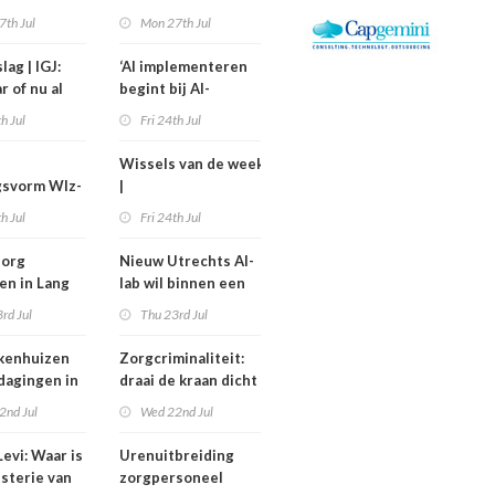
kostiging
medewerkers
7th Jul
Mon 27th Jul
nelpunt
langer uitvallen
lag | IGJ:
‘AI implementeren
r of nu al
begint bij AI-
ezet?
geletterdheid’
th Jul
Fri 24th Jul
Wissels van de week
gsvorm Wlz-
|
is een jaar
Bestuurswisselingen
th Jul
Fri 24th Jul
gd
bij Isala, Altrecht en
Anton Constandse
zorg
Nieuw Utrechts AI-
en in Lang
lab wil binnen een
huisflats
jaar bedrijfsvoering
rd Jul
Thu 23rd Jul
verechts
in de zorg
verbeteren
kenhuizen
Zorgcriminaliteit:
tdagingen in
draai de kraan dicht
en begin met
2nd Jul
Wed 22nd Jul
contracten
dweilen
evi: Waar is
Urenuitbreiding
isterie van
zorgpersoneel