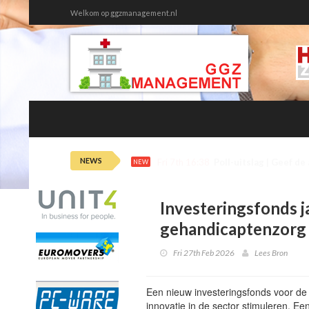
Welkom op ggzmanagement.nl
NEWS
Fri 7th 12:20
Ziekteverzuim tweede
NEW
Investeringsfonds j
gehandicaptenzorg
Fri 27th Feb 2026
Lees Bron
Een nieuw investeringsfonds voor d
innovatie in de sector stimuleren. Ee