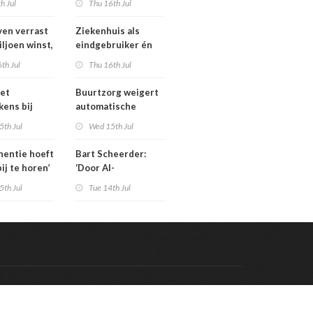
th Jul
Thu 16th Jul
isten
tarieven: ‘Ik kan hier
echt boos over
en verrast
Ziekenhuis als
appelijk
worden’
iljoen winst,
eindgebruiker én
ar zijn’
rijd met
startpunt van
th Jul
Thu 16th Jul
aars blijft
medisch materiaal
et
Buurtzorg weigert
kens bij
automatische
 geschrapte
toekenning
5th Jul
Wed 15th Jul
uinigingen
generatieregeling
inentie hoeft
Bart Scheerder:
bij te horen’
‘Door AI-
wervelwind is de
5th Jul
Tue 14th Jul
zorg over een jaar
al totaal anders’
Code & Hosted by:
 Meern Multimedia
VDVO
Contact