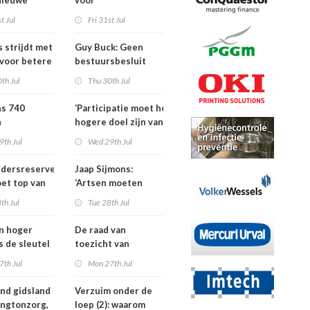
Nieuwe
voor
ders voor
dementieprogramma
t Jul
Fri 31st Jul
tners, SIG
dat
S
verpleeghuisopname
s strijdt met
Guy Buck: Geen
uitstelt
 voor betere
bestuursbesluit
n
zonder dat
th Jul
Thu 30th Jul
medewerkers
hebben meegepraat
ns 740
‘Participatie moet het
h
hogere doel zijn van
isten
de
9th Jul
Wed 29th Jul
nden meer
kinderfysiotherapeut’
rdersreserve
Jaap Sijmons:
ndenorm in
et top van
‘Artsen moeten
tellingen
behandeling mogen
th Jul
Tue 28th Jul
n bij crisis
weigeren’
en hoger
De raad van
is de sleutel
toezicht van
tere
Amstelring heeft
7th Jul
Mon 27th Jul
ten in de
niet één maar twee
voorzitters
nd gidsland
Verzuim onder de
ingtonzorg,
loep (2): waarom