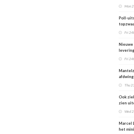
maar be
Mon 2
blijft k
Poll-uits
topzwaa
onderb
Fri 24
Nieuwe
leverin
zorg thu
Fri 24
vertraa
Mantel
afdwing
Leven T
Thu 23
werkt a
Ook zie
zien ui
verbod
Wed 2
nuluren
Marcel L
het min