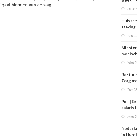
week | 
Z gaat hiermee aan de slag.
bestuur
Fri 31s
Zorgpar
en SBO
Huisart
staking
tarieve
Thu 30
Minste
medisc
special
Wed 2
verdie
dan de
Bestuu
balkene
Zorg mo
2024
zorgins
Tue 28
ontlaste
Poll | E
salaris 
tot gro
Mon 2
contrac
zorg
Nederla
in Hunt