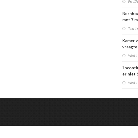
Fri 17
special
moeten
Bernhov
maatsch
met 7 m
uitlegba
maar st
Thu 16
verzeker
Kamer z
vraagte
dekking
Wed 1
zorgbez
Sterk
‘Incont
er niet 
Wed 1
&
Onderdeel van:
BrancheConnect
De