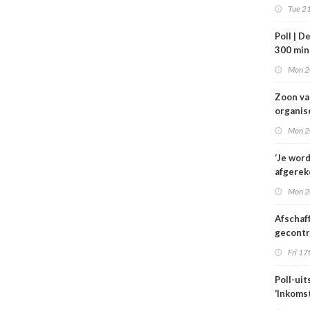
VWS bij
Tue 21
gezond
Tata St
Poll | D
300 mi
toe
Mon 2
Zoon v
organis
familie
Mon 2
hulp in 
verplee
‘Je wor
afgerek
je had 
Mon 2
weten’
Afschaf
gecont
zorg he
Fri 17
zorgmar
alleen 
Poll-uit
voorwa
‘Inkoms
medisc