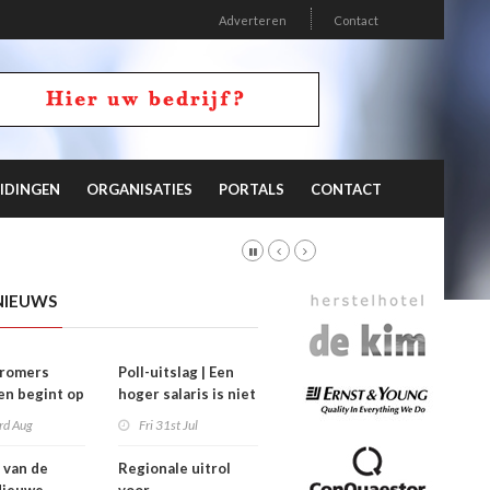
Adverteren
Contact
IDINGEN
ORGANISATIES
PORTALS
CONTACT
NIEUWS
stromers
Poll-uitslag | Een
n begint op
hoger salaris is niet
’
de sleutel
rd Aug
Fri 31st Jul
 van de
Regionale uitrol