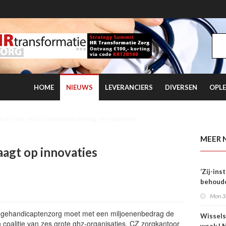
HOME
NIEUWS
LEVERANCIERS
DIVERSEN
OPLE
 kwartaal overtreft coronaniveau
MEER 
aagt op innovaties
‘Zij-in
behoude
dag één
Mon 3
e gehandicaptenzorg moet met een miljoenenbedrag de
Wissels
n coalitie van zes grote ghz-organisaties, CZ zorgkantoor