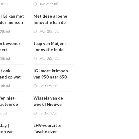
komt niet van de
st Jul
Tue 21st Jul
heidsoverleg
grond,
eel?
deeltijdfactor blijft
e IGJ kan met
Met deze groene
steken
nder mensen
innovatie kan de
zorg jaarlijks zo’n
0th Jul
Mon 20th Jul
400 miljoen euro
besparen
an bewoner
Jaap van Muijen:
eert
‘Innovatie in de
avond voor
zorg vraagt om lef’
0th Jul
Mon 20th Jul
het
ghuis
dt ook
IGJ moet krimpen
end op wat
van 950 naar 650
moeten
arbeidsplaatsen
0th Jul
Fri 17th Jul
fen niet-
Wissels van de
racteerde
week | Nieuwe
lpt
bestuurders en
th Jul
Fri 17th Jul
kt, maar
toezichthouders bij
onder twee
Máxima MC, IGJ en
slag |
LHV-voorzitter
arden
Revant en
ten van
Tasche over
Zorgwaard
h
gesteggel om