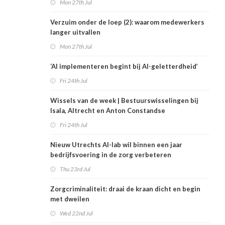
Mon 27th Jul
Verzuim onder de loep (2): waarom medewerkers
langer uitvallen
Mon 27th Jul
‘AI implementeren begint bij AI-geletterdheid’
Fri 24th Jul
Wissels van de week | Bestuurswisselingen bij
Isala, Altrecht en Anton Constandse
Fri 24th Jul
Nieuw Utrechts AI-lab wil binnen een jaar
bedrijfsvoering in de zorg verbeteren
Thu 23rd Jul
Zorgcriminaliteit: draai de kraan dicht en begin
met dweilen
Wed 22nd Jul