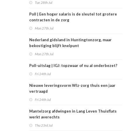
Tue 28th Jul
Poll | Een hoger salaris is de sleutel tot grotere
contracten in de zorg
Mon 27th Jul
Nederland gidsland in Huntingtonzorg, maar
bekostiging blijft knelpunt
Mon 27th Jul
Poll-uitslag | IGJ: topzwaar of nu al onderbezet?
Fri 24th Jul
Nieuwe leveringsvorm Wlz-zorg thuis een jaar
vertraagd
Fri 24th Jul
Mantelzorg afdwingen in Lang Leven Thuisflats
werkt averechts
Thu 23rd Jul