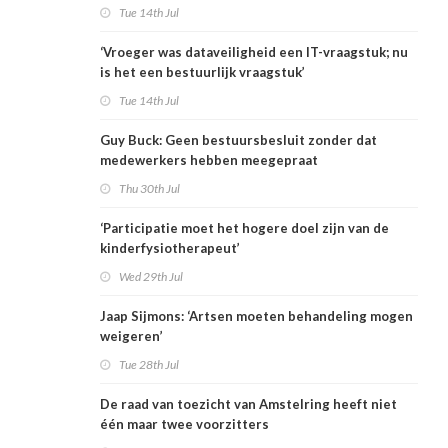
Tue 14th Jul
‘Vroeger was dataveiligheid een IT-vraagstuk; nu
is het een bestuurlijk vraagstuk’
Tue 14th Jul
Guy Buck: Geen bestuursbesluit zonder dat
medewerkers hebben meegepraat
Thu 30th Jul
‘Participatie moet het hogere doel zijn van de
kinderfysiotherapeut’
Wed 29th Jul
Jaap Sijmons: ‘Artsen moeten behandeling mogen
weigeren’
Tue 28th Jul
De raad van toezicht van Amstelring heeft niet
één maar twee voorzitters