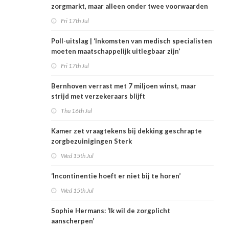
zorgmarkt, maar alleen onder twee voorwaarden
Fri 17th Jul
Poll-uitslag | ‘Inkomsten van medisch specialisten
moeten maatschappelijk uitlegbaar zijn’
Fri 17th Jul
Bernhoven verrast met 7 miljoen winst, maar
strijd met verzekeraars blijft
Thu 16th Jul
Kamer zet vraagtekens bij dekking geschrapte
zorgbezuinigingen Sterk
Wed 15th Jul
‘Incontinentie hoeft er niet bij te horen’
Wed 15th Jul
Sophie Hermans: ‘Ik wil de zorgplicht
aanscherpen’