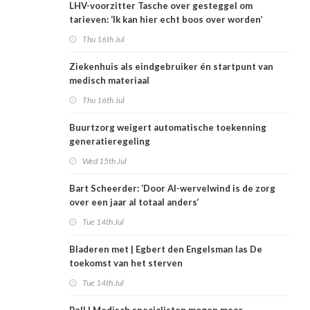
LHV-voorzitter Tasche over gesteggel om
tarieven: ‘Ik kan hier echt boos over worden’
Thu 16th Jul
Ziekenhuis als eindgebruiker én startpunt van
medisch materiaal
Thu 16th Jul
Buurtzorg weigert automatische toekenning
generatieregeling
Wed 15th Jul
Bart Scheerder: ‘Door AI-wervelwind is de zorg
over een jaar al totaal anders’
Tue 14th Jul
Bladeren met | Egbert den Engelsman las De
toekomst van het sterven
Tue 14th Jul