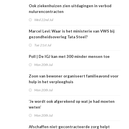
Ook ziekenhuizen zien uitdagingen in verbod
nulurencontracten
Wed 22nd Jul
Marcel Levi: Waar is het ministerie van VWS bij
gezondheidsoverleg Tata Steel?
Tue 21st Jul
Poll | De IGJ kan met 300 minder mensen toe
Mon 20th Jul
Zoon van bewoner organiseert familieavond voor
hulp in het verpleeghuis
Mon 20th Jul
‘Je wordt ook afgerekend op wat je had moeten
weten’
Mon 20th Jul
Afschaffen niet-gecontracteerde zorg helpt