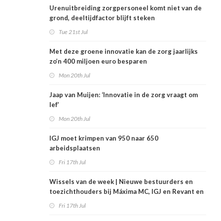
Urenuitbreiding zorgpersoneel komt niet van de
grond, deeltijdfactor blijft steken
Tue 21st Jul
Met deze groene innovatie kan de zorg jaarlijks
zo’n 400 miljoen euro besparen
Mon 20th Jul
Jaap van Muijen: ‘Innovatie in de zorg vraagt om
lef’
Mon 20th Jul
IGJ moet krimpen van 950 naar 650
arbeidsplaatsen
Fri 17th Jul
Wissels van de week | Nieuwe bestuurders en
toezichthouders bij Máxima MC, IGJ en Revant en
Zorgwaard
Fri 17th Jul