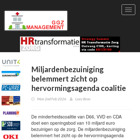
Toggl
navig
Miljardenbezuiniging
belemmert zicht op
hervormingsagenda coalitie
Mon 2nd Feb 2026
Lees Bron
De minderheidscoalitie van D66, VVD en CDA
doet een openingsbod van 10 miljard euro
bezuinigen op de zorg. De miljardenbezuiniging
belemmert het zicht op de hervormingsagenda