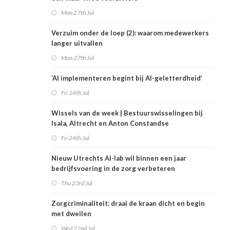
Mon 27th Jul
Verzuim onder de loep (2): waarom medewerkers
langer uitvallen
Mon 27th Jul
‘AI implementeren begint bij AI-geletterdheid’
Fri 24th Jul
Wissels van de week | Bestuurswisselingen bij
Isala, Altrecht en Anton Constandse
Fri 24th Jul
Nieuw Utrechts AI-lab wil binnen een jaar
bedrijfsvoering in de zorg verbeteren
Thu 23rd Jul
Zorgcriminaliteit: draai de kraan dicht en begin
met dweilen
Wed 22nd Jul