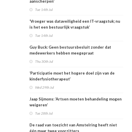
aanscherpen’
Tue 14th Jul
‘Vroeger was dataveiligheid een IT-vraagstuk; nu
is het een bestuurlijk vraagstuk’
Tue 14th Jul
Guy Buck: Geen bestuursbesluit zonder dat
medewerkers hebben meegepraat
Thu 30th Jul
‘Participatie moet het hogere doel zijn van de
kinderfysiotherapeut’
Wed 29th Jul
Jaap Sijmons: ‘Artsen moeten behandeling mogen
weigeren’
Tue 28th Jul
De raad van toezicht van Amstelring heeft niet
één maar twee voorzitters