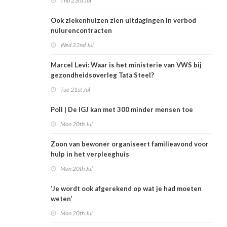
Thu 23rd Jul
Ook ziekenhuizen zien uitdagingen in verbod
nulurencontracten
Wed 22nd Jul
Marcel Levi: Waar is het ministerie van VWS bij
gezondheidsoverleg Tata Steel?
Tue 21st Jul
Poll | De IGJ kan met 300 minder mensen toe
Mon 20th Jul
Zoon van bewoner organiseert familieavond voor
hulp in het verpleeghuis
Mon 20th Jul
‘Je wordt ook afgerekend op wat je had moeten
weten’
Mon 20th Jul