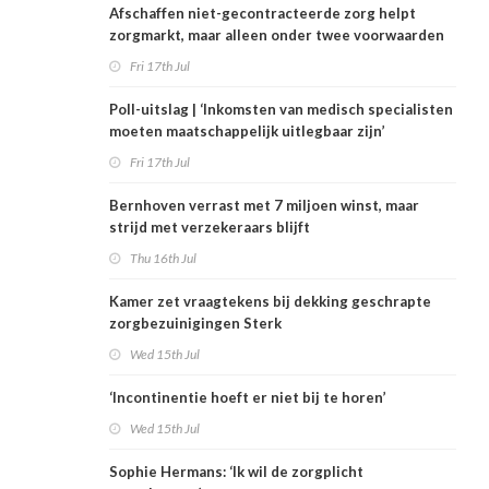
Afschaffen niet-gecontracteerde zorg helpt
zorgmarkt, maar alleen onder twee voorwaarden
Fri 17th Jul
Poll-uitslag | ‘Inkomsten van medisch specialisten
moeten maatschappelijk uitlegbaar zijn’
Fri 17th Jul
Bernhoven verrast met 7 miljoen winst, maar
strijd met verzekeraars blijft
Thu 16th Jul
Kamer zet vraagtekens bij dekking geschrapte
zorgbezuinigingen Sterk
Wed 15th Jul
‘Incontinentie hoeft er niet bij te horen’
Wed 15th Jul
Sophie Hermans: ‘Ik wil de zorgplicht