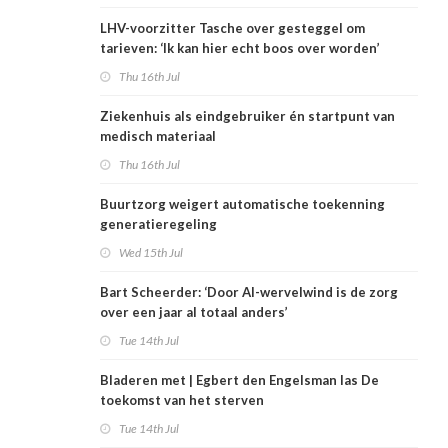
LHV-voorzitter Tasche over gesteggel om
tarieven: ‘Ik kan hier echt boos over worden’
Thu 16th Jul
Ziekenhuis als eindgebruiker én startpunt van
medisch materiaal
Thu 16th Jul
Buurtzorg weigert automatische toekenning
generatieregeling
Wed 15th Jul
Bart Scheerder: ‘Door AI-wervelwind is de zorg
over een jaar al totaal anders’
Tue 14th Jul
Bladeren met | Egbert den Engelsman las De
toekomst van het sterven
Tue 14th Jul