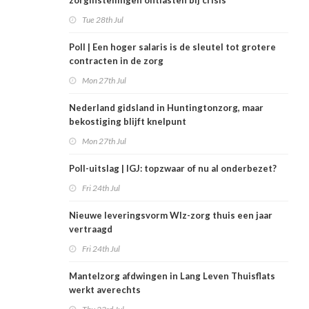
zorginstellingen ontlasten bij crisis
Tue 28th Jul
Poll | Een hoger salaris is de sleutel tot grotere
contracten in de zorg
Mon 27th Jul
Nederland gidsland in Huntingtonzorg, maar
bekostiging blijft knelpunt
Mon 27th Jul
Poll-uitslag | IGJ: topzwaar of nu al onderbezet?
Fri 24th Jul
Nieuwe leveringsvorm Wlz-zorg thuis een jaar
vertraagd
Fri 24th Jul
Mantelzorg afdwingen in Lang Leven Thuisflats
werkt averechts