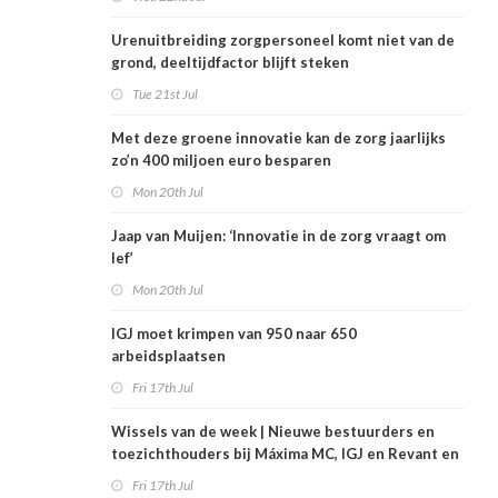
Urenuitbreiding zorgpersoneel komt niet van de
grond, deeltijdfactor blijft steken
Tue 21st Jul
Met deze groene innovatie kan de zorg jaarlijks
zo’n 400 miljoen euro besparen
Mon 20th Jul
Jaap van Muijen: ‘Innovatie in de zorg vraagt om
lef’
Mon 20th Jul
IGJ moet krimpen van 950 naar 650
arbeidsplaatsen
Fri 17th Jul
Wissels van de week | Nieuwe bestuurders en
toezichthouders bij Máxima MC, IGJ en Revant en
Zorgwaard
Fri 17th Jul