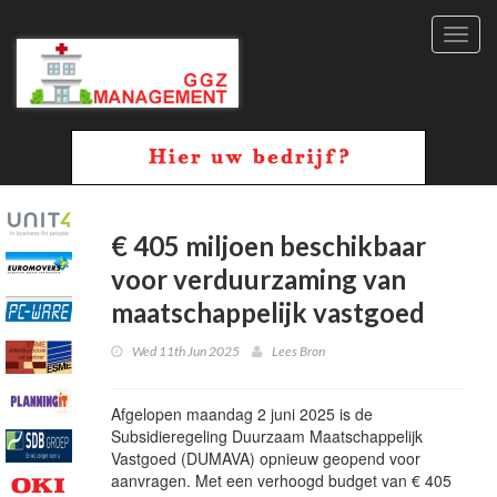
Toggl
navig
€ 405 miljoen beschikbaar
voor verduurzaming van
maatschappelijk vastgoed
Wed 11th Jun 2025
Lees Bron
Afgelopen maandag 2 juni 2025 is de
Subsidieregeling Duurzaam Maatschappelijk
Vastgoed (DUMAVA) opnieuw geopend voor
aanvragen. Met een verhoogd budget van € 405