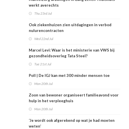
werkt averechts
Thu 23rd Jul
Ook ziekenhuizen zien uitdagingen in verbod
nulurencontracten
Wed 22nd Jul
Marcel Levi: Waar is het ministerie van VWS bij
gezondheidsoverleg Tata Steel?
Tue 21st Jul
Poll | De IGJ kan met 300 minder mensen toe
Mon 20th Jul
Zoon van bewoner organiseert familieavond voor
hulp in het verpleeghuis
Mon 20th Jul
‘Je wordt ook afgerekend op wat je had moeten
weten’