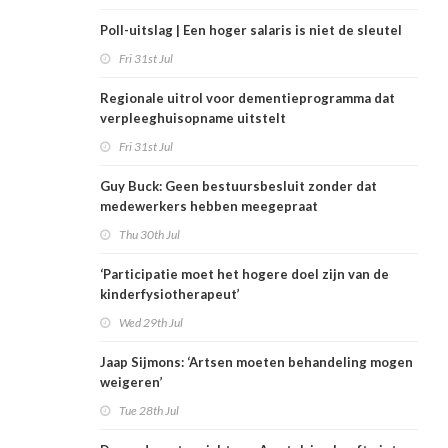
Poll-uitslag | Een hoger salaris is niet de sleutel
Fri 31st Jul
Regionale uitrol voor dementieprogramma dat
verpleeghuisopname uitstelt
Fri 31st Jul
Guy Buck: Geen bestuursbesluit zonder dat
medewerkers hebben meegepraat
Thu 30th Jul
‘Participatie moet het hogere doel zijn van de
kinderfysiotherapeut’
Wed 29th Jul
Jaap Sijmons: ‘Artsen moeten behandeling mogen
weigeren’
Tue 28th Jul