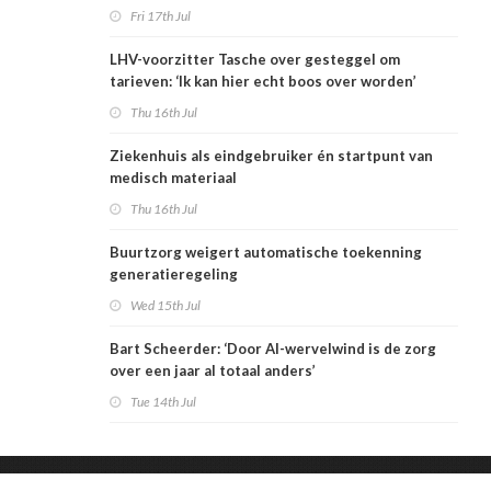
Zorgwaard
Fri 17th Jul
LHV-voorzitter Tasche over gesteggel om
tarieven: ‘Ik kan hier echt boos over worden’
Thu 16th Jul
Ziekenhuis als eindgebruiker én startpunt van
medisch materiaal
Thu 16th Jul
Buurtzorg weigert automatische toekenning
generatieregeling
Wed 15th Jul
Bart Scheerder: ‘Door AI-wervelwind is de zorg
over een jaar al totaal anders’
Tue 14th Jul