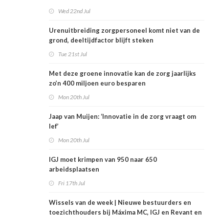
Wed 22nd Jul
Urenuitbreiding zorgpersoneel komt niet van de
grond, deeltijdfactor blijft steken
Tue 21st Jul
Met deze groene innovatie kan de zorg jaarlijks
zo’n 400 miljoen euro besparen
Mon 20th Jul
Jaap van Muijen: ‘Innovatie in de zorg vraagt om
lef’
Mon 20th Jul
IGJ moet krimpen van 950 naar 650
arbeidsplaatsen
Fri 17th Jul
Wissels van de week | Nieuwe bestuurders en
toezichthouders bij Máxima MC, IGJ en Revant en