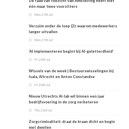
De raad van toezicht van Amstelring heeft niet
één maar twee voorzitters
Mon 27th Jul
Verzuim onder de loep (2): waarom medewerkers
langer uitvallen
Mon 27th Jul
‘AI implementeren begint bij AI-geletterdheid’
Fri 24th Jul
Wissels van de week | Bestuurswisselingen bij
Isala, Altrecht en Anton Constandse
Fri 24th Jul
Nieuw Utrechts AI-lab wil binnen een jaar
bedrijfsvoering in de zorg verbeteren
Thu 23rd Jul
Zorgcriminaliteit: draai de kraan dicht en begin
met dweilen