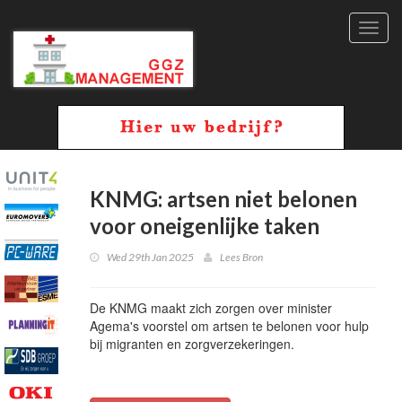
Toggl
navig
KNMG: artsen niet belonen
voor oneigenlijke taken
Wed 29th Jan 2025
Lees Bron
De KNMG maakt zich zorgen over minister
Agema's voorstel om artsen te belonen voor hulp
bij migranten en zorgverzekeringen.