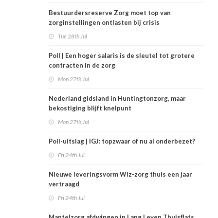
Bestuurdersreserve Zorg moet top van
zorginstellingen ontlasten bij crisis
Tue 28th Jul
Poll | Een hoger salaris is de sleutel tot grotere
contracten in de zorg
Mon 27th Jul
Nederland gidsland in Huntingtonzorg, maar
bekostiging blijft knelpunt
Mon 27th Jul
Poll-uitslag | IGJ: topzwaar of nu al onderbezet?
Fri 24th Jul
Nieuwe leveringsvorm Wlz-zorg thuis een jaar
vertraagd
Fri 24th Jul
Mantelzorg afdwingen in Lang Leven Thuisflats