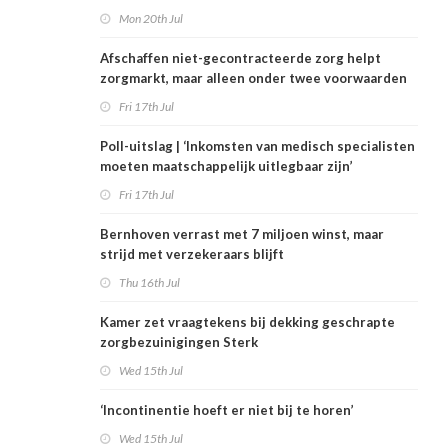
Mon 20th Jul
Afschaffen niet-gecontracteerde zorg helpt
zorgmarkt, maar alleen onder twee voorwaarden
Fri 17th Jul
Poll-uitslag | ‘Inkomsten van medisch specialisten
moeten maatschappelijk uitlegbaar zijn’
Fri 17th Jul
Bernhoven verrast met 7 miljoen winst, maar
strijd met verzekeraars blijft
Thu 16th Jul
Kamer zet vraagtekens bij dekking geschrapte
zorgbezuinigingen Sterk
Wed 15th Jul
‘Incontinentie hoeft er niet bij te horen’
Wed 15th Jul