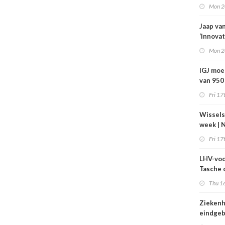
zorg jaa
Mon 2
400 mil
bespar
Jaap va
‘Innovat
zorg vr
Mon 2
IGJ moe
van 950
arbeids
Fri 17
Wissels
week | 
bestuur
Fri 17
toezich
Máxima 
LHV-voo
Revant 
Tasche 
Zorgwa
gesteg
Thu 16
tarieven
echt bo
Ziekenh
worden
eindgeb
startpu