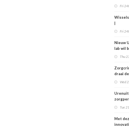
gelette
Fri 24
Wissels
|
Bestuur
Fri 24
bij Isal
Anton 
Nieuw U
lab wil 
jaar bed
Thu 23
in de zo
verbet
Zorgcrim
draai de
en begi
Wed 2
dweilen
Urenuit
zorgper
komt ni
Tue 21
grond,
deeltijd
Met de
steken
innovat