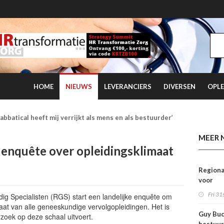
HOME
NIEUWS
LEVERANCIERS
DIVERSEN
OPLE
e ggz verdien je ervaring in plaats van fooi
MEER 
e enquête over opleidingsklimaat
Regiona
voor
dement
Fri 31s
g Specialisten (RGS) start een landelijke enquête om
dat
imaat van alle geneeskundige vervolgopleidingen. Het is
verple
Guy Buc
zoek op deze schaal uitvoert.
uitstelt