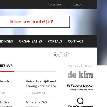
Adverteren
Contact
IDINGEN
ORGANISATIES
PORTALS
CONTACT
NIEUWS
le uitrol
Huisarts strijdt met
staking voor betere
ieprogramma
tarieven
t Jul
Thu 30th Jul
eghuisopname
k: Geen
Minstens 740