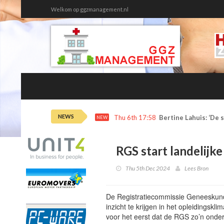
Welkom op ggzmanagement.nl
NEWS
Wed 5th 13:25
Met een bijbaan in d
NEW
RGS start landelijk
Thu 5th Dec 2024
Lees Bron
De Registratiecommissie Geneeskundi
inzicht te krijgen in het opleidingskl
voor het eerst dat de RGS zo’n onder