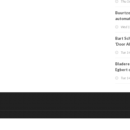
Thu 16
medisch
Buurtzo
automa
toeken
Wed 1
generat
Bart Sc
‘Door AI
wervelw
Tue 14
zorg ov
al totaa
Bladere
Egbert 
Engelsm
Tue 14
toekoms
sterven
&
Onderdeel van:
BrancheConnect
De