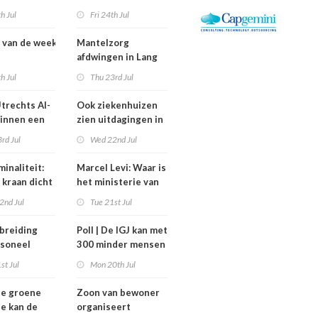
rdheid’
zorg thuis een jaar
th Jul
Fri 24th Jul
vertraagd
 van de week
Mantelzorg
afdwingen in Lang
swisselingen
Leven Thuisflats
th Jul
Thu 23rd Jul
a, Altrecht en
werkt averechts
Constandse
trechts AI-
Ook ziekenhuizen
binnen een
zien uitdagingen in
rijfsvoering
verbod
rd Jul
Wed 22nd Jul
rg
nulurencontracten
eren
inaliteit:
Marcel Levi: Waar is
 kraan dicht
het ministerie van
n met
VWS bij
2nd Jul
Tue 21st Jul
gezondheidsoverleg
Tata Steel?
breiding
Poll | De IGJ kan met
soneel
300 minder mensen
et van de
toe
st Jul
Mon 20th Jul
factor blijft
ze groene
Zoon van bewoner
ie kan de
organiseert