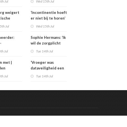
th Jul
Wed 15th Jul
 materiaal
zorgbezuinigingen
Sterk
rg weigert
‘Incontinentie hoeft
tische
er niet bij te horen’
ning
5th Jul
Wed 15th Jul
ieregeling
heerder:
Sophie Hermans: ‘Ik
-
wil de zorgplicht
ind is de
aanscherpen’
th Jul
Tue 14th Jul
er een jaar
l anders’
n met |
‘Vroeger was
den
dataveiligheid een
an las De
IT-vraagstuk; nu is
th Jul
Tue 14th Jul
t van het
het een bestuurlijk
vraagstuk’
Code & Hosted by:
 Meern Multimedia
VDVO
Contact