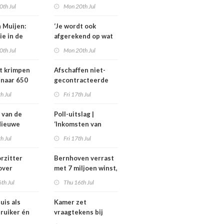
rlijks zo’n
familieavond voor
0th Jul
Mon 20th Jul
joen euro
hulp in het
en
verpleeghuis
n Muijen:
‘Je wordt ook
ie in de
afgerekend op wat
aagt om lef’
je had moeten
0th Jul
Mon 20th Jul
weten’
t krimpen
Afschaffen niet-
 naar 650
gecontracteerde
plaatsen
zorg helpt
th Jul
Fri 17th Jul
zorgmarkt, maar
alleen onder twee
 van de
Poll-uitslag |
voorwaarden
Nieuwe
‘Inkomsten van
ders en
medisch
th Jul
Fri 17th Jul
thouders bij
specialisten
MC, IGJ en
moeten
rzitter
Bernhoven verrast
en
maatschappelijk
over
met 7 miljoen winst,
ard
uitlegbaar zijn’
gel om
maar strijd met
th Jul
Thu 16th Jul
: ‘Ik kan hier
verzekeraars blijft
os over
uis als
Kamer zet
’
ruiker én
vraagtekens bij
nt van
dekking geschrapte