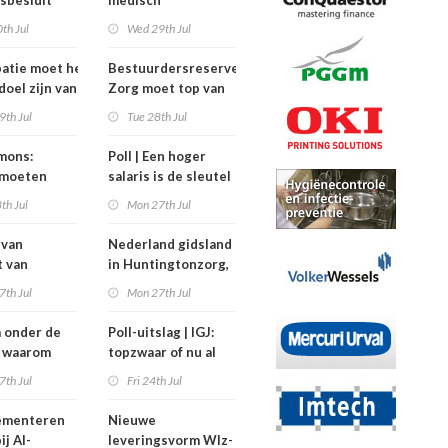
sbesluit
medisch
dat
specialisten
th Jul
Wed 29th Jul
rkers
verdienden meer
 meegepraat
dan de
patie moet het
Bestuurdersreserve
balkenendenorm in
doel zijn van
Zorg moet top van
2024
zorginstellingen
9th Jul
Tue 28th Jul
ysiotherapeut’
ontlasten bij crisis
jmons:
Poll | Een hoger
 moeten
salaris is de sleutel
eling mogen
tot grotere
th Jul
Mon 27th Jul
n’
contracten in de
zorg
 van
Nederland gidsland
t van
in Huntingtonzorg,
ing heeft
maar bekostiging
7th Jul
Mon 27th Jul
n maar twee
blijft knelpunt
ters
 onder de
Poll-uitslag | IGJ:
): waarom
topzwaar of nu al
rkers
onderbezet?
7th Jul
Fri 24th Jul
itvallen
lementeren
Nieuwe
ij AI-
leveringsvorm Wlz-