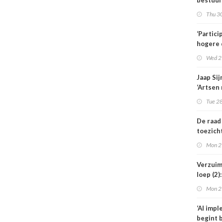
bestuur
zonder 
Thu 30
medewe
hebben
‘Partici
hogere 
de
Wed 2
kinderf
Jaap Si
‘Artsen
behand
Tue 28
weigere
De raad
toezich
Amstelr
Mon 2
niet éé
voorzit
Verzuim
loep (2
medewe
Mon 2
langer u
‘AI imp
begint b