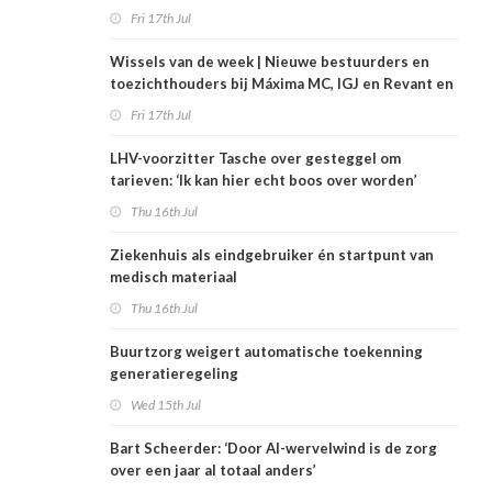
Fri 17th Jul
Wissels van de week | Nieuwe bestuurders en
toezichthouders bij Máxima MC, IGJ en Revant en
Zorgwaard
Fri 17th Jul
LHV-voorzitter Tasche over gesteggel om
tarieven: ‘Ik kan hier echt boos over worden’
Thu 16th Jul
Ziekenhuis als eindgebruiker én startpunt van
medisch materiaal
Thu 16th Jul
Buurtzorg weigert automatische toekenning
generatieregeling
Wed 15th Jul
Bart Scheerder: ‘Door AI-wervelwind is de zorg
over een jaar al totaal anders’