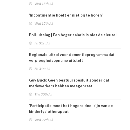
Wed 15th Jul
‘Incontinentie hoeft er niet bij te horen’
Wed 15th Jul
Poll-uitslag | Een hoger salaris is niet de sleutel
Fri 31st Jul
Regionale uitrol voor dementieprogramma dat
verpleeghuisopname uitstelt
Fri 31st Jul
Guy Buck: Geen bestuursbesluit zonder dat
medewerkers hebben meegepraat
Thu 30th Jul
‘Participatie moet het hogere doel zijn van de
kinderfysiotherapeut’
Wed 29th Jul