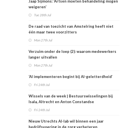
Jaap Sijmons: ‘Artsen moeten behandeling mogen
weigeren’
Tue 28th Jul
De raad van toezicht van Amstelring heeft niet
één maar twee voorzitters
Mon 27th Jul
Verzuim onder de loep (2): waarom medewerkers
langer uitvallen
Mon 27th Jul
‘AI implementeren begint bij AI-geletterdheid’
Fri 24th Jul
Wissels van de week | Bestuurswisselingen bij
Isala, Altrecht en Anton Constandse
Fri 24th Jul
Nieuw Utrechts AI-lab wil binnen een jaar
bedrijfsvoering in de zorg verbeteren