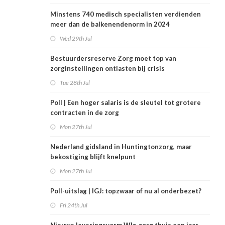
Minstens 740 medisch specialisten verdienden
meer dan de balkenendenorm in 2024
Wed 29th Jul
Bestuurdersreserve Zorg moet top van
zorginstellingen ontlasten bij crisis
Tue 28th Jul
Poll | Een hoger salaris is de sleutel tot grotere
contracten in de zorg
Mon 27th Jul
Nederland gidsland in Huntingtonzorg, maar
bekostiging blijft knelpunt
Mon 27th Jul
Poll-uitslag | IGJ: topzwaar of nu al onderbezet?
Fri 24th Jul