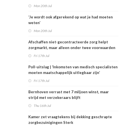
Mon 20th Jul
‘Je wordt ook afgerekend op wat je had moeten
weten’
Mon 20th Jul
Afschaffen niet-gecontracteerde zorg helpt
zorgmarkt, maar alleen onder twee voorwaarden
Fri 17th Jul
Poll-uitslag | ‘Inkomsten van medisch specialisten
moeten maatschappelijk uitlegbaar zijn’
Fri 17th Jul
Bernhoven verrast met 7 miljoen winst, maar
strijd met verzekeraars blijft
Thu 16th Jul
Kamer zet vraagtekens bij dekking geschrapte
zorgbezuinigingen Sterk