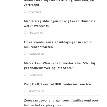
Nieuwe leveringsvorm Wlz-zorg thuis een jaar
vertraagd
Fri 24th Jul
Mantelzorg afdwingen in Lang Leven Thuisflats
werkt averechts
Thu 23rd Jul
Ook ziekenhuizen zien uitdagingen in verbod
nulurencontracten
Wed 22nd Jul
Marcel Levi: Waar is het ministerie van VWS bij
gezondheidsoverleg Tata Steel?
Tue 21st Jul
Poll | De IGJ kan met 300 minder mensen toe
Mon 20th Jul
Zoon van bewoner organiseert familieavond voor
hulp in het verpleeghuis