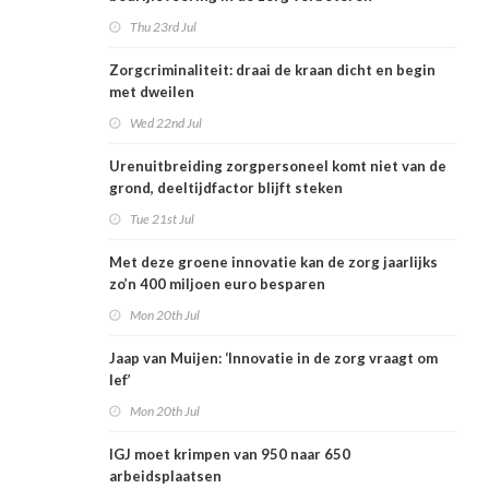
Thu 23rd Jul
Zorgcriminaliteit: draai de kraan dicht en begin
met dweilen
Wed 22nd Jul
Urenuitbreiding zorgpersoneel komt niet van de
grond, deeltijdfactor blijft steken
Tue 21st Jul
Met deze groene innovatie kan de zorg jaarlijks
zo’n 400 miljoen euro besparen
Mon 20th Jul
Jaap van Muijen: ‘Innovatie in de zorg vraagt om
lef’
Mon 20th Jul
IGJ moet krimpen van 950 naar 650
arbeidsplaatsen