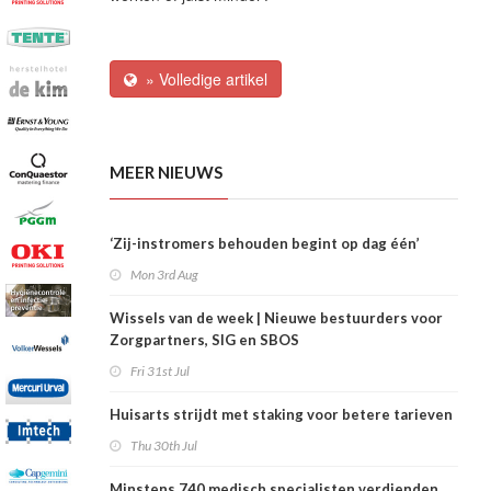
» Volledige artikel
MEER NIEUWS
‘Zij-instromers behouden begint op dag één’
Mon 3rd Aug
Wissels van de week | Nieuwe bestuurders voor
Zorgpartners, SIG en SBOS
Fri 31st Jul
Huisarts strijdt met staking voor betere tarieven
Thu 30th Jul
Minstens 740 medisch specialisten verdienden