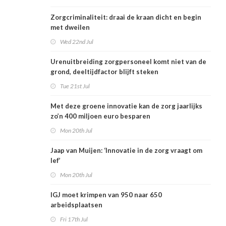
Zorgcriminaliteit: draai de kraan dicht en begin
met dweilen
Wed 22nd Jul
Urenuitbreiding zorgpersoneel komt niet van de
grond, deeltijdfactor blijft steken
Tue 21st Jul
Met deze groene innovatie kan de zorg jaarlijks
zo’n 400 miljoen euro besparen
Mon 20th Jul
Jaap van Muijen: ‘Innovatie in de zorg vraagt om
lef’
Mon 20th Jul
IGJ moet krimpen van 950 naar 650
arbeidsplaatsen
Fri 17th Jul