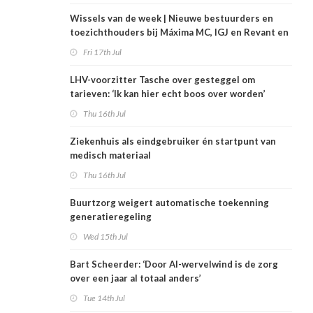
Wissels van de week | Nieuwe bestuurders en
toezichthouders bij Máxima MC, IGJ en Revant en
Zorgwaard
Fri 17th Jul
LHV-voorzitter Tasche over gesteggel om
tarieven: ‘Ik kan hier echt boos over worden’
Thu 16th Jul
Ziekenhuis als eindgebruiker én startpunt van
medisch materiaal
Thu 16th Jul
Buurtzorg weigert automatische toekenning
generatieregeling
Wed 15th Jul
Bart Scheerder: ‘Door AI-wervelwind is de zorg
over een jaar al totaal anders’
Tue 14th Jul