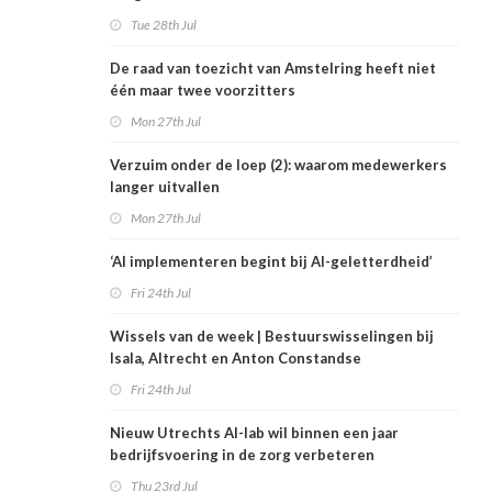
Tue 28th Jul
De raad van toezicht van Amstelring heeft niet
één maar twee voorzitters
Mon 27th Jul
Verzuim onder de loep (2): waarom medewerkers
langer uitvallen
Mon 27th Jul
‘AI implementeren begint bij AI-geletterdheid’
Fri 24th Jul
Wissels van de week | Bestuurswisselingen bij
Isala, Altrecht en Anton Constandse
Fri 24th Jul
Nieuw Utrechts AI-lab wil binnen een jaar
bedrijfsvoering in de zorg verbeteren
Thu 23rd Jul