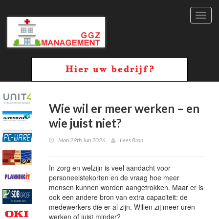
Toggl
navig
Wie wil er meer werken – en
wie juist niet?
Mon 29th Jun 2026
Lees Bron
In zorg en welzijn is veel aandacht voor
personeelstekorten en de vraag hoe meer
mensen kunnen worden aangetrokken. Maar er is
ook een andere bron van extra capaciteit: de
medewerkers die er al zijn. Willen zij meer uren
werken of juist minder?