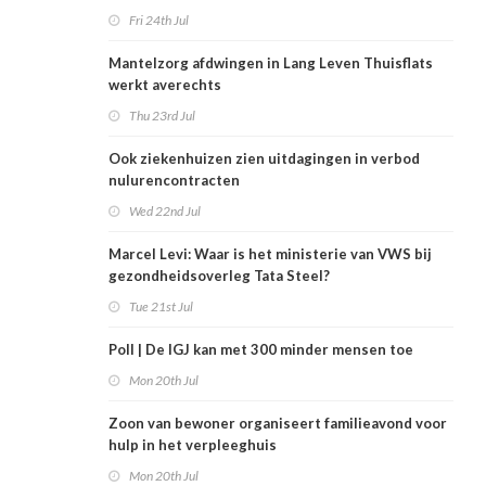
Fri 24th Jul
Mantelzorg afdwingen in Lang Leven Thuisflats
werkt averechts
Thu 23rd Jul
Ook ziekenhuizen zien uitdagingen in verbod
nulurencontracten
Wed 22nd Jul
Marcel Levi: Waar is het ministerie van VWS bij
gezondheidsoverleg Tata Steel?
Tue 21st Jul
Poll | De IGJ kan met 300 minder mensen toe
Mon 20th Jul
Zoon van bewoner organiseert familieavond voor
hulp in het verpleeghuis
Mon 20th Jul