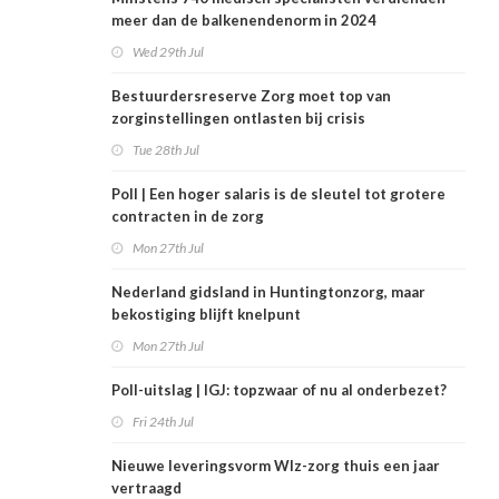
meer dan de balkenendenorm in 2024
Wed 29th Jul
Bestuurdersreserve Zorg moet top van
zorginstellingen ontlasten bij crisis
Tue 28th Jul
Poll | Een hoger salaris is de sleutel tot grotere
contracten in de zorg
Mon 27th Jul
Nederland gidsland in Huntingtonzorg, maar
bekostiging blijft knelpunt
Mon 27th Jul
Poll-uitslag | IGJ: topzwaar of nu al onderbezet?
Fri 24th Jul
Nieuwe leveringsvorm Wlz-zorg thuis een jaar
vertraagd