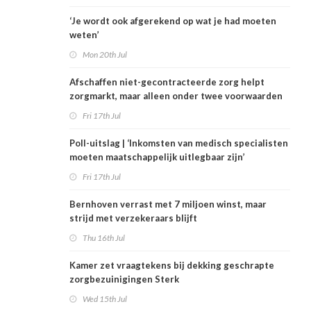
‘Je wordt ook afgerekend op wat je had moeten
weten’
Mon 20th Jul
Afschaffen niet-gecontracteerde zorg helpt
zorgmarkt, maar alleen onder twee voorwaarden
Fri 17th Jul
Poll-uitslag | ‘Inkomsten van medisch specialisten
moeten maatschappelijk uitlegbaar zijn’
Fri 17th Jul
Bernhoven verrast met 7 miljoen winst, maar
strijd met verzekeraars blijft
Thu 16th Jul
Kamer zet vraagtekens bij dekking geschrapte
zorgbezuinigingen Sterk
Wed 15th Jul