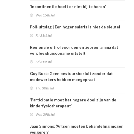
‘Incontinentie hoeft er niet bij te horen’
Wed 15th Jul
Poll-uitslag | Een hoger salaris is niet de sleutel
Fri 31st Jul
Regionale uitrol voor dementieprogramma dat
verpleeghuisopname uitstelt
Fri 31st Jul
Guy Buck: Geen bestuursbesluit zonder dat
medewerkers hebben meegepraat
Thu 30th Jul
‘Participatie moet het hogere doel zijn van de
kinderfysiotherapeut’
Wed 29th Jul
Jaap Sijmons: ‘Artsen moeten behandeling mogen
weigeren’