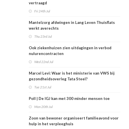
vertraagd
Fri 24th Jul
Mantelzorg afdwingen in Lang Leven Thuisflats
werkt averechts
Thu 23rd Jul
Ook ziekenhuizen zien uitdagingen in verbod
nulurencontracten
Wed 22nd Jul
Marcel Levi: Waar is het ministerie van VWS bij
gezondheidsoverleg Tata Steel?
Tue 21st Jul
Poll | De IGJ kan met 300 minder mensen toe
Mon 20th Jul
Zoon van bewoner organiseert familieavond voor
hulp in het verpleeghuis