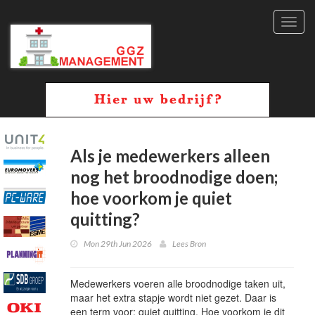
Toggl
navig
Als je medewerkers alleen
nog het broodnodige doen;
hoe voorkom je quiet
quitting?
Mon 29th Jun 2026
Lees Bron
Medewerkers voeren alle broodnodige taken uit,
maar het extra stapje wordt niet gezet. Daar is
een term voor: quiet quitting. Hoe voorkom je dit