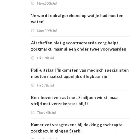
Mon 20th Jul
‘Je wordt ook afgerekend op wat je had moeten
weten’
Mon 20th Jul
Afschaffen niet-gecontracteerde zorg helpt
zorgmarkt, maar alleen onder twee voorwaarden
Fri 17th Jul
Poll-uitslag | ‘Inkomsten van medisch specialisten
moeten maatschappelijk uitlegbaar zijn’
Fri 17th Jul
Bernhoven verrast met 7 miljoen winst, maar
strijd met verzekeraars blijft
Thu 16th Jul
Kamer zet vraagtekens bij dekking geschrapte
zorgbezuinigingen Sterk