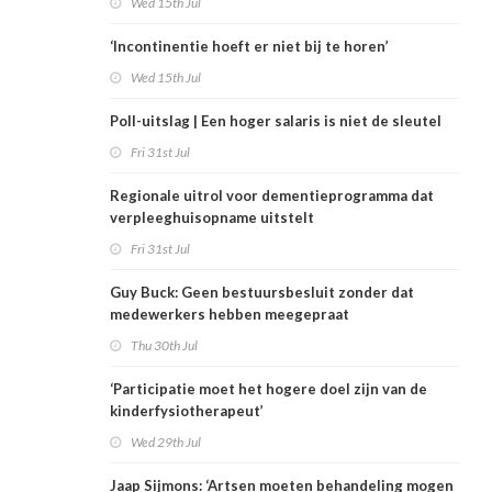
Wed 15th Jul
‘Incontinentie hoeft er niet bij te horen’
Wed 15th Jul
Poll-uitslag | Een hoger salaris is niet de sleutel
Fri 31st Jul
Regionale uitrol voor dementieprogramma dat
verpleeghuisopname uitstelt
Fri 31st Jul
Guy Buck: Geen bestuursbesluit zonder dat
medewerkers hebben meegepraat
Thu 30th Jul
‘Participatie moet het hogere doel zijn van de
kinderfysiotherapeut’
Wed 29th Jul
Jaap Sijmons: ‘Artsen moeten behandeling mogen