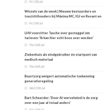
Fri 17th Jul
Wissels van de week | Nieuwe bestuurders en
toezichthouders bij Máxima MC, IGJ en Revant en
Zorgwaard
Fri 17th Jul
LHV-voorzitter Tasche over gesteggel om
tarieven: ‘Ik kan hier echt boos over worden’
Thu 16th Jul
Ziekenhuis als eindgebruiker én startpunt van
medisch materiaal
Thu 16th Jul
Buurtzorg weigert automatische toekenning
generatieregeling
Wed 15th Jul
Bart Scheerder: ‘Door AI-wervelwind is de zorg
over een jaar al totaal anders’
Tue 14th Jul