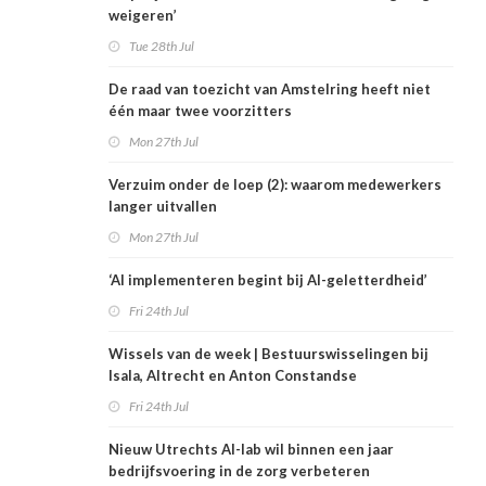
weigeren’
Tue 28th Jul
De raad van toezicht van Amstelring heeft niet
één maar twee voorzitters
Mon 27th Jul
Verzuim onder de loep (2): waarom medewerkers
langer uitvallen
Mon 27th Jul
‘AI implementeren begint bij AI-geletterdheid’
Fri 24th Jul
Wissels van de week | Bestuurswisselingen bij
Isala, Altrecht en Anton Constandse
Fri 24th Jul
Nieuw Utrechts AI-lab wil binnen een jaar
bedrijfsvoering in de zorg verbeteren