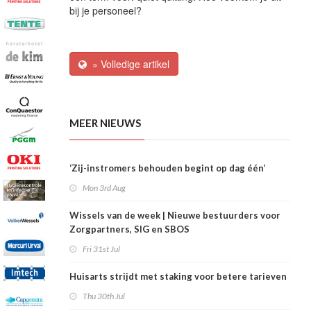
bij je personeel?
» Volledige artikel
MEER NIEUWS
‘Zij-instromers behouden begint op dag één’
Mon 3rd Aug
Wissels van de week | Nieuwe bestuurders voor
Zorgpartners, SIG en SBOS
Fri 31st Jul
Huisarts strijdt met staking voor betere tarieven
Thu 30th Jul