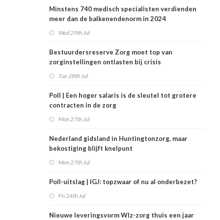
Minstens 740 medisch specialisten verdienden
meer dan de balkenendenorm in 2024
Wed 29th Jul
Bestuurdersreserve Zorg moet top van
zorginstellingen ontlasten bij crisis
Tue 28th Jul
Poll | Een hoger salaris is de sleutel tot grotere
contracten in de zorg
Mon 27th Jul
Nederland gidsland in Huntingtonzorg, maar
bekostiging blijft knelpunt
Mon 27th Jul
Poll-uitslag | IGJ: topzwaar of nu al onderbezet?
Fri 24th Jul
Nieuwe leveringsvorm Wlz-zorg thuis een jaar