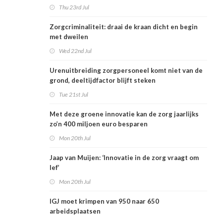
Thu 23rd Jul
Zorgcriminaliteit: draai de kraan dicht en begin
met dweilen
Wed 22nd Jul
Urenuitbreiding zorgpersoneel komt niet van de
grond, deeltijdfactor blijft steken
Tue 21st Jul
Met deze groene innovatie kan de zorg jaarlijks
zo’n 400 miljoen euro besparen
Mon 20th Jul
Jaap van Muijen: ‘Innovatie in de zorg vraagt om
lef’
Mon 20th Jul
IGJ moet krimpen van 950 naar 650
arbeidsplaatsen