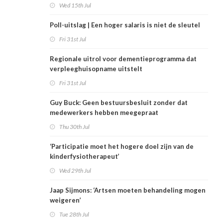
Wed 15th Jul
Poll-uitslag | Een hoger salaris is niet de sleutel
Fri 31st Jul
Regionale uitrol voor dementieprogramma dat
verpleeghuisopname uitstelt
Fri 31st Jul
Guy Buck: Geen bestuursbesluit zonder dat
medewerkers hebben meegepraat
Thu 30th Jul
‘Participatie moet het hogere doel zijn van de
kinderfysiotherapeut’
Wed 29th Jul
Jaap Sijmons: ‘Artsen moeten behandeling mogen
weigeren’
Tue 28th Jul