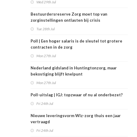
Wed 29th Jul
Bestuurdersreserve Zorg moet top van
zorginstellingen ontlasten bij crisis
Tue 28th Jul
Poll | Een hoger salaris is de sleutel tot grotere
contracten in de zorg
Mon 27th Jul
Nederland gidsland in Huntingtonzorg, maar
bekostiging blijft knelpunt
Mon 27th Jul
Poll-uitslag | IGJ: topzwaar of nu al onderbezet?
Fri 24th Jul
Nieuwe leveringsvorm Wlz-zorg thuis een jaar
vertraagd
Fri 24th Jul