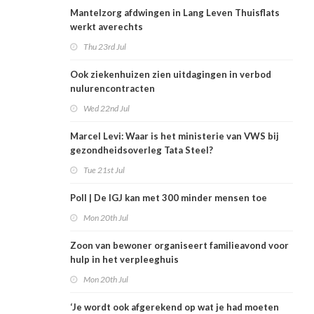
Mantelzorg afdwingen in Lang Leven Thuisflats
werkt averechts
Thu 23rd Jul
Ook ziekenhuizen zien uitdagingen in verbod
nulurencontracten
Wed 22nd Jul
Marcel Levi: Waar is het ministerie van VWS bij
gezondheidsoverleg Tata Steel?
Tue 21st Jul
Poll | De IGJ kan met 300 minder mensen toe
Mon 20th Jul
Zoon van bewoner organiseert familieavond voor
hulp in het verpleeghuis
Mon 20th Jul
‘Je wordt ook afgerekend op wat je had moeten