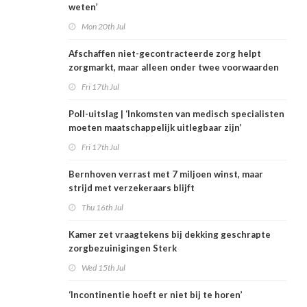
weten’
Mon 20th Jul
Afschaffen niet-gecontracteerde zorg helpt
zorgmarkt, maar alleen onder twee voorwaarden
Fri 17th Jul
Poll-uitslag | ‘Inkomsten van medisch specialisten
moeten maatschappelijk uitlegbaar zijn’
Fri 17th Jul
Bernhoven verrast met 7 miljoen winst, maar
strijd met verzekeraars blijft
Thu 16th Jul
Kamer zet vraagtekens bij dekking geschrapte
zorgbezuinigingen Sterk
Wed 15th Jul
‘Incontinentie hoeft er niet bij te horen’