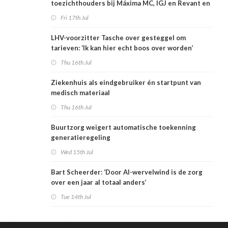
toezichthouders bij Máxima MC, IGJ en Revant en
Zorgwaard
Fri 17th Jul
LHV-voorzitter Tasche over gesteggel om
tarieven: ‘Ik kan hier echt boos over worden’
Thu 16th Jul
Ziekenhuis als eindgebruiker én startpunt van
medisch materiaal
Thu 16th Jul
Buurtzorg weigert automatische toekenning
generatieregeling
Wed 15th Jul
Bart Scheerder: ‘Door AI-wervelwind is de zorg
over een jaar al totaal anders’
Tue 14th Jul