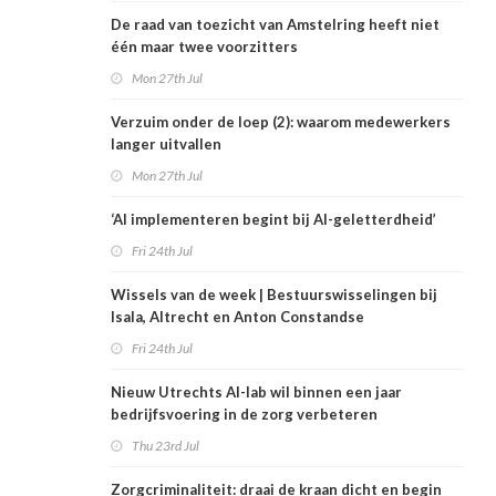
De raad van toezicht van Amstelring heeft niet
één maar twee voorzitters
Mon 27th Jul
Verzuim onder de loep (2): waarom medewerkers
langer uitvallen
Mon 27th Jul
‘AI implementeren begint bij AI-geletterdheid’
Fri 24th Jul
Wissels van de week | Bestuurswisselingen bij
Isala, Altrecht en Anton Constandse
Fri 24th Jul
Nieuw Utrechts AI-lab wil binnen een jaar
bedrijfsvoering in de zorg verbeteren
Thu 23rd Jul
Zorgcriminaliteit: draai de kraan dicht en begin