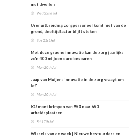
met dweilen
Wed 22nd Jul
Urenuitbreiding zorgpersoneel komt niet van de
grond, deeltijdfactor blijft steken
Tue 21st Jul
Met deze groene innovatie kan de zorg jaarlijks
zo’n 400 miljoen euro besparen
Mon 20th Jul
Jaap van Muijen: ‘Innovatie in de zorg vraagt om
lef’
Mon 20th Jul
IGJ moet krimpen van 950 naar 650
arbeidsplaatsen
Fri 17th Jul
Wissels van de week | Nieuwe bestuurders en